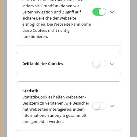
Mi 27.7.
indem sie Grundfunktionen wie
Seitennavigation und Zugriff auf
sichere Bereiche der Webseite
Do 28.7.
ermöglichen. Die Webseite kann ohne
diese Cookies nicht richtig
funktionieren.
Fr 29.7.
Sa 30.7.
Drittanbieter Cookies
So 31.7.
Statistik
Statistik-Cookies helfen Webseiten-
PROGRAMM ÜBERBLICK
Besitzern zu verstehen, wie Besucher
mit Webseiten interagieren, indem
Informationen anonym gesammelt
und gemeldet werden.