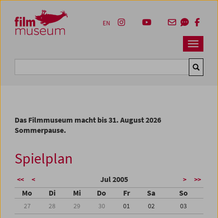
Accesskey [1]
Accesskey [4]
Accesskey [2]
Accesskey [3]
Zum Inhalt
Zum Hauptmenü
Zur Servicenavigation
Zum Suche
EN
Navbar 
Suche
Das Filmmuseum macht bis 31. August 2026
Sommerpause.
Spielplan
Jul 2005
<<
<
>
>>
Mo
Di
Mi
Do
Fr
Sa
So
27
28
29
30
01
02
03