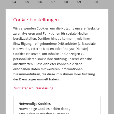
04
05
06
07
08
09
10
11
12
13
14
15
16
17
18
19
20
21
22
23
24
Cookie-Einstellungen
25
26
27
28
29
30
31
Wir verwenden Cookies, um die Nutzung unserer Website
zu analysieren und Funktionen für soziale Medien
01
02
03
04
05
06
07
bereitzustellen. Darüber hinaus können – mit Ihrer
Einwilligung – eingebundene Drittanbieter (z. B. soziale
iCalender
Netzwerke, externe Medien oder Analyse-Dienste)
Cookies einsetzen, um Inhalte und Anzeigen zu
Programmheft-PDF
personalisieren sowie Ihre Nutzung unserer Website
auszuwerten. Diese Anbieter können die dabei
English language or subtitles
erhobenen Daten mit weiteren Informationen
zusammenführen, die diese im Rahmen Ihrer Nutzung
der Dienste gesammelt haben.
< Vorherige Woche
Nächste Woche >
Zur Datenschutzerklärung
Mo 25.7.
Notwendige Cookies
Di 26.7.
Notwendige Cookies helfen dabei,
eine Webseite nutzbar zu machen,