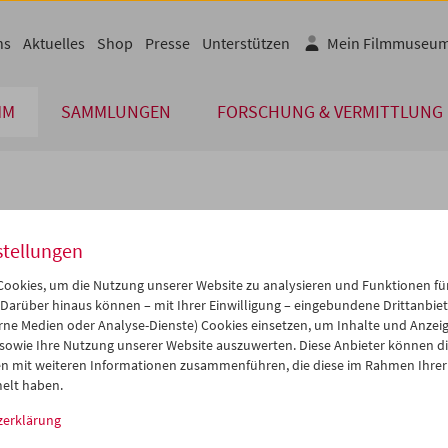
ns
Aktuelles
Shop
Presse
Unterstützen
Mein Filmmuseu
MM
SAMMLUNGEN
FORSCHUNG & VERMITTLUNG
lplan
stellungen
Sep 2005
iCalender
>
>>
ookies, um die Nutzung unserer Website zu analysieren und Funktionen für
Programmheft-PDF
i
Mi
Do
Fr
Sa
So
 Darüber hinaus können – mit Ihrer Einwilligung – eingebundene Drittanbieter
rne Medien oder Analyse-Dienste) Cookies einsetzen, um Inhalte und Anzei
0
31
01
02
03
04
 sowie Ihre Nutzung unserer Website auszuwerten. Diese Anbieter können di
English language or subtitl
6
07
08
09
10
11
n mit weiteren Informationen zusammenführen, die diese im Rahmen Ihrer
elt haben.
3
14
15
16
17
18
zerklärung
0
21
22
23
24
25