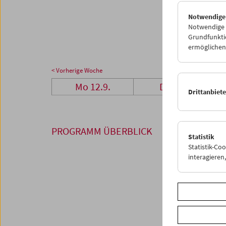
26
2
Notwendige
03
0
Notwendige C
Grundfunktio
ermöglichen.
< Vorherige Woche
Mo 12.9.
Di 13.9.
Drittanbiet
PROGRAMM ÜBERBLICK
Statistik
Statistik-Co
interagiere