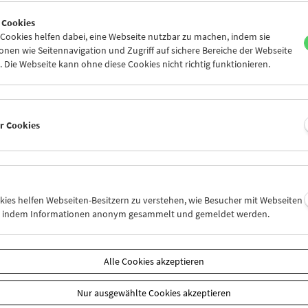
7
28
29
30
01
02
 Cookies
4
05
06
07
08
09
ookies helfen dabei, eine Webseite nutzbar zu machen, indem sie
nen wie Seitennavigation und Zugriff auf sichere Bereiche der Webseite
 Die Webseite kann ohne diese Cookies nicht richtig funktionieren.
Mi 14.9.
Do 15.9.
Fr 16.9.
er Cookies
okies helfen Webseiten-Besitzern zu verstehen, wie Besucher mit Webseiten
n, indem Informationen anonym gesammelt und gemeldet werden.
Alle Cookies akzeptieren
Nur ausgewählte Cookies akzeptieren