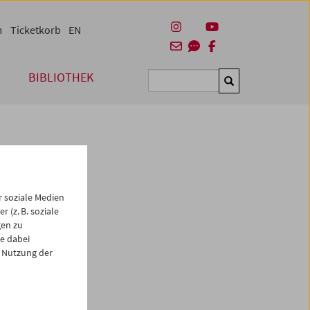
m
Ticketkorb
EN
BIBLIOTHEK
Suchen
 soziale Medien
 (z. B. soziale
gen zu
e dabei
es
 Nutzung der