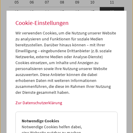
05
06
07
08
09
10
11
12
13
14
15
16
17
18
19
20
21
22
23
24
25
Cookie-Einstellungen
26
27
28
29
30
01
02
Wir verwenden Cookies, um die Nutzung unserer Website
zu analysieren und Funktionen für soziale Medien
03
04
05
06
07
08
09
bereitzustellen. Darüber hinaus können – mit Ihrer
Einwilligung – eingebundene Drittanbieter (z. B. soziale
iCalender
Netzwerke, externe Medien oder Analyse-Dienste)
Cookies einsetzen, um Inhalte und Anzeigen zu
Programmheft-PDF
personalisieren sowie Ihre Nutzung unserer Website
auszuwerten. Diese Anbieter können die dabei
English language or subtitles
erhobenen Daten mit weiteren Informationen
zusammenführen, die diese im Rahmen Ihrer Nutzung
der Dienste gesammelt haben.
< Vorherige Woche
Nächste Woche >
Zur Datenschutzerklärung
Mo 12.9.
Notwendige Cookies
Di 13.9.
Notwendige Cookies helfen dabei,
eine Webseite nutzbar zu machen,