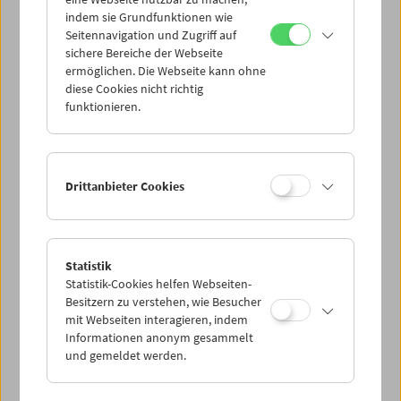
Mi 14.9.
indem sie Grundfunktionen wie
Seitennavigation und Zugriff auf
sichere Bereiche der Webseite
Do 15.9.
ermöglichen. Die Webseite kann ohne
diese Cookies nicht richtig
funktionieren.
Fr 16.9.
Sa 17.9.
Drittanbieter Cookies
So 18.9.
Statistik
Statistik-Cookies helfen Webseiten-
PROGRAMM ÜBERBLICK
Besitzern zu verstehen, wie Besucher
mit Webseiten interagieren, indem
Informationen anonym gesammelt
und gemeldet werden.