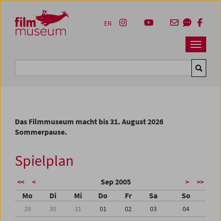
Accesskey [1]
Accesskey [4]
Accesskey [2]
Accesskey [3]
Zum Inhalt
Zum Hauptmenü
Zur Servicenavigation
Zum Suche
EN
Navbar 
Suche
Das Filmmuseum macht bis 31. August 2026
Sommerpause.
Spielplan
Sep 2005
<<
<
>
>>
Mo
Di
Mi
Do
Fr
Sa
So
29
30
31
01
02
03
04