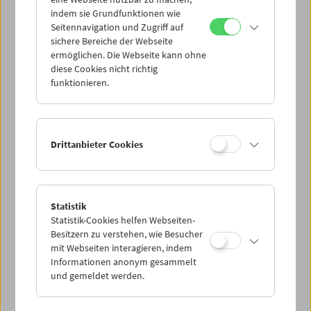
Mi 21.9.
indem sie Grundfunktionen wie
Seitennavigation und Zugriff auf
sichere Bereiche der Webseite
Do 22.9.
ermöglichen. Die Webseite kann ohne
diese Cookies nicht richtig
funktionieren.
Fr 23.9.
Sa 24.9.
Drittanbieter Cookies
So 25.9.
Statistik
Statistik-Cookies helfen Webseiten-
PROGRAMM ÜBERBLICK
Besitzern zu verstehen, wie Besucher
mit Webseiten interagieren, indem
Informationen anonym gesammelt
und gemeldet werden.