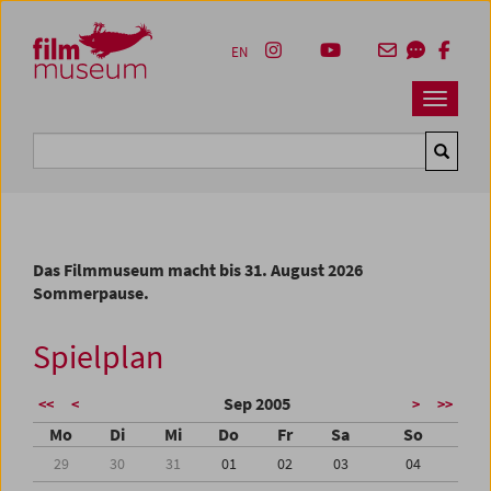
Accesskey [1]
Accesskey [4]
Accesskey [2]
Accesskey [3]
Zum Inhalt
Zum Hauptmenü
Zur Servicenavigation
Zum Suche
EN
Navbar 
Suche
Das Filmmuseum macht bis 31. August 2026
Sommerpause.
Spielplan
Sep 2005
<<
<
>
>>
Mo
Di
Mi
Do
Fr
Sa
So
29
30
31
01
02
03
04