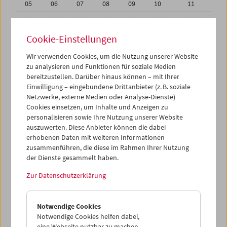
05
06
07
08
09
10
11
12
13
14
15
16
17
18
19
20
21
22
23
24
25
Cookie-Einstellungen
26
27
28
29
30
01
02
Wir verwenden Cookies, um die Nutzung unserer Website
zu analysieren und Funktionen für soziale Medien
03
04
05
06
07
08
09
bereitzustellen. Darüber hinaus können – mit Ihrer
Einwilligung – eingebundene Drittanbieter (z. B. soziale
iCalender
Netzwerke, externe Medien oder Analyse-Dienste)
Cookies einsetzen, um Inhalte und Anzeigen zu
Programmheft-PDF
personalisieren sowie Ihre Nutzung unserer Website
auszuwerten. Diese Anbieter können die dabei
English language or subtitles
erhobenen Daten mit weiteren Informationen
zusammenführen, die diese im Rahmen Ihrer Nutzung
der Dienste gesammelt haben.
< Vorherige Woche
Nächste Woche >
Zur Datenschutzerklärung
Mo 19.9.
Notwendige Cookies
Di 20.9.
Notwendige Cookies helfen dabei,
eine Webseite nutzbar zu machen,