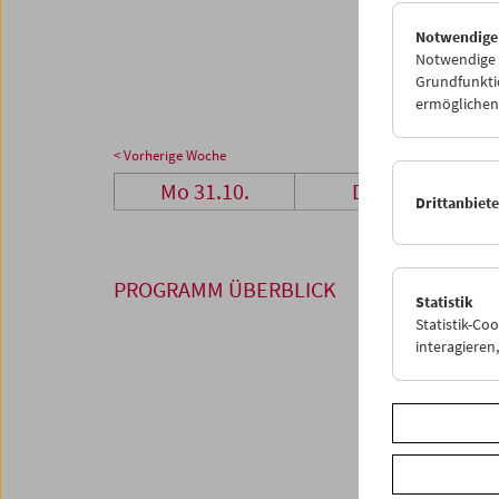
28
2
Notwendige
05
0
Notwendige C
Grundfunktio
ermöglichen.
< Vorherige Woche
Mo 31.10.
Di 1.11.
Drittanbiet
PROGRAMM ÜBERBLICK
Statistik
Statistik-Co
interagiere