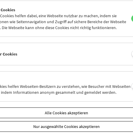
9
30
01
02
03
04
 Cookies
6
07
08
09
10
11
ookies helfen dabei, eine Webseite nutzbar zu machen, indem sie
nen wie Seitennavigation und Zugriff auf sichere Bereiche der Webseite
 Die Webseite kann ohne diese Cookies nicht richtig funktionieren.
Mi 2.11.
Do 3.11.
Fr 4.11.
er Cookies
okies helfen Webseiten-Besitzern zu verstehen, wie Besucher mit Webseiten
n, indem Informationen anonym gesammelt und gemeldet werden.
Alle Cookies akzeptieren
Nur ausgewählte Cookies akzeptieren