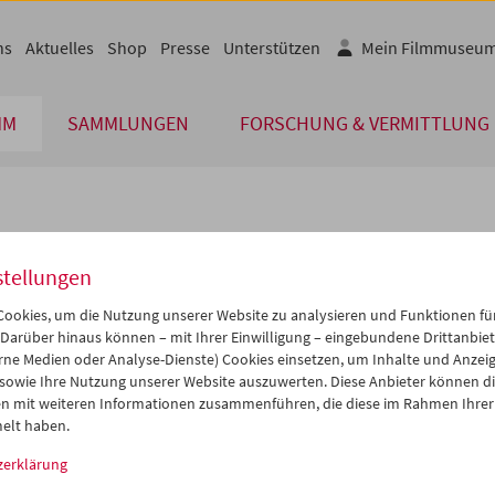
ns
Aktuelles
Shop
Presse
Unterstützen
Mein Filmmuseu
MM
SAMMLUNGEN
FORSCHUNG & VERMITTLUNG
lplan
stellungen
Nov 2005
iCalender
>
>>
ookies, um die Nutzung unserer Website zu analysieren und Funktionen für
Programmheft-PDF
i
Mi
Do
Fr
Sa
So
 Darüber hinaus können – mit Ihrer Einwilligung – eingebundene Drittanbieter
rne Medien oder Analyse-Dienste) Cookies einsetzen, um Inhalte und Anzei
1
02
03
04
05
06
 sowie Ihre Nutzung unserer Website auszuwerten. Diese Anbieter können di
English language or subtitl
8
09
10
11
12
13
n mit weiteren Informationen zusammenführen, die diese im Rahmen Ihrer
elt haben.
5
16
17
18
19
20
zerklärung
2
23
24
25
26
27