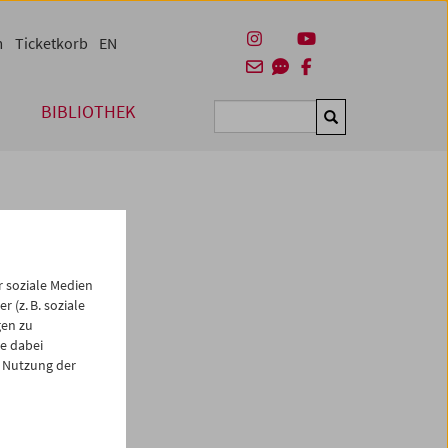
m
Ticketkorb
EN
BIBLIOTHEK
Suchen
 soziale Medien
 (z. B. soziale
gen zu
e dabei
es
 Nutzung der