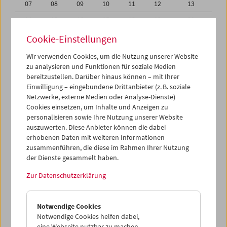
07
08
09
10
11
12
13
14
15
16
17
18
19
20
21
22
23
24
25
26
27
Cookie-Einstellungen
28
29
30
01
02
03
04
Wir verwenden Cookies, um die Nutzung unserer Website
zu analysieren und Funktionen für soziale Medien
05
06
07
08
09
10
11
bereitzustellen. Darüber hinaus können – mit Ihrer
Einwilligung – eingebundene Drittanbieter (z. B. soziale
iCalender
Netzwerke, externe Medien oder Analyse-Dienste)
Cookies einsetzen, um Inhalte und Anzeigen zu
Programmheft-PDF
personalisieren sowie Ihre Nutzung unserer Website
auszuwerten. Diese Anbieter können die dabei
English language or subtitles
erhobenen Daten mit weiteren Informationen
zusammenführen, die diese im Rahmen Ihrer Nutzung
der Dienste gesammelt haben.
< Vorherige Woche
Nächste Woche >
Zur Datenschutzerklärung
Mo 31.10.
Notwendige Cookies
Di 1.11.
Notwendige Cookies helfen dabei,
eine Webseite nutzbar zu machen,