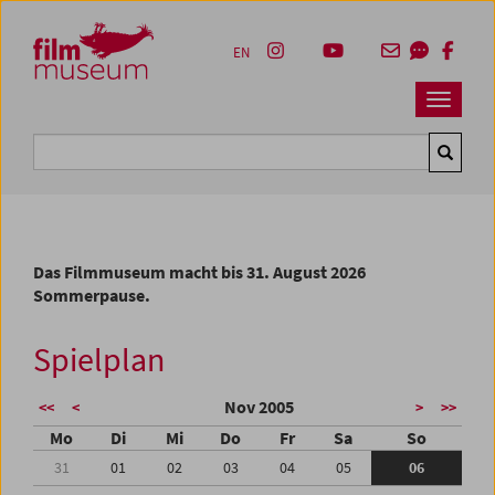
Accesskey [1]
Accesskey [4]
Accesskey [2]
Accesskey [3]
Zum Inhalt
Zum Hauptmenü
Zur Servicenavigation
Zum Suche
EN
Navbar 
Suche
Das Filmmuseum macht bis 31. August 2026
Sommerpause.
Spielplan
Nov 2005
<<
<
>
>>
Mo
Di
Mi
Do
Fr
Sa
So
31
01
02
03
04
05
06