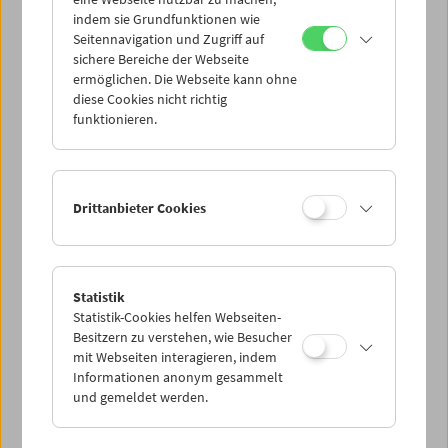
Mi 2.11.
indem sie Grundfunktionen wie
Seitennavigation und Zugriff auf
sichere Bereiche der Webseite
Do 3.11.
ermöglichen. Die Webseite kann ohne
diese Cookies nicht richtig
funktionieren.
Fr 4.11.
Sa 5.11.
Drittanbieter Cookies
So 6.11.
Statistik
Statistik-Cookies helfen Webseiten-
PROGRAMM ÜBERBLICK
Besitzern zu verstehen, wie Besucher
mit Webseiten interagieren, indem
Informationen anonym gesammelt
und gemeldet werden.