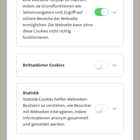
Mi 3.5.
indem sie Grundfunktionen wie
Seitennavigation und Zugriff auf
sichere Bereiche der Webseite
Do 4.5.
ermöglichen. Die Webseite kann ohne
diese Cookies nicht richtig
funktionieren.
Fr 5.5.
Sa 6.5.
Drittanbieter Cookies
So 7.5.
Statistik
Statistik-Cookies helfen Webseiten-
PROGRAMM ÜBERBLICK
Besitzern zu verstehen, wie Besucher
mit Webseiten interagieren, indem
Informationen anonym gesammelt
und gemeldet werden.