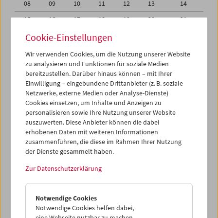
08
09
10
11
12
13
14
15
16
17
18
19
20
21
22
23
24
25
26
27
28
Cookie-Einstellungen
29
30
31
01
02
03
04
Wir verwenden Cookies, um die Nutzung unserer Website
zu analysieren und Funktionen für soziale Medien
05
06
07
08
09
10
11
bereitzustellen. Darüber hinaus können – mit Ihrer
Einwilligung – eingebundene Drittanbieter (z. B. soziale
iCalender
Netzwerke, externe Medien oder Analyse-Dienste)
Cookies einsetzen, um Inhalte und Anzeigen zu
Programmheft-PDF
personalisieren sowie Ihre Nutzung unserer Website
auszuwerten. Diese Anbieter können die dabei
English language or subtitles
erhobenen Daten mit weiteren Informationen
zusammenführen, die diese im Rahmen Ihrer Nutzung
der Dienste gesammelt haben.
< Vorherige Woche
Nächste Woche >
Zur Datenschutzerklärung
Mo 1.5.
Notwendige Cookies
Di 2.5.
Notwendige Cookies helfen dabei,
eine Webseite nutzbar zu machen,