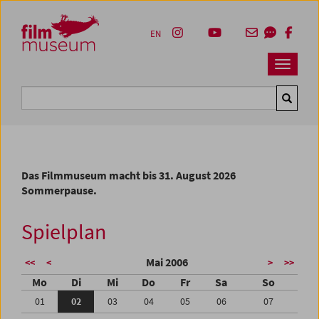
Accesskey [1]
Accesskey [4]
Accesskey [2]
Accesskey [3]
Zum Inhalt
Zum Hauptmenü
Zur Servicenavigation
Zum Suche
EN
Navbar 
Suche
Das Filmmuseum macht bis 31. August 2026
Sommerpause.
Spielplan
Mai 2006
<<
<
>
>>
Mo
Di
Mi
Do
Fr
Sa
So
01
02
03
04
05
06
07