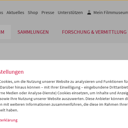
ns
Aktuelles
Shop
Presse
Unterstützen
Mein Filmmuseu
MM
SAMMLUNGEN
FORSCHUNG & VERMITTLUNG
lplan
stellungen
Mai 2006
iCalender
>
>>
ookies, um die Nutzung unserer Website zu analysieren und Funktionen für
Programmheft-PDF
i
Mi
Do
Fr
Sa
So
 Darüber hinaus können – mit Ihrer Einwilligung – eingebundene Drittanbieter
rne Medien oder Analyse-Dienste) Cookies einsetzen, um Inhalte und Anzei
2
03
04
05
06
07
 sowie Ihre Nutzung unserer Website auszuwerten. Diese Anbieter können di
English language or subtitl
9
10
11
12
13
14
n mit weiteren Informationen zusammenführen, die diese im Rahmen Ihrer
elt haben.
6
17
18
19
20
21
zerklärung
3
24
25
26
27
28