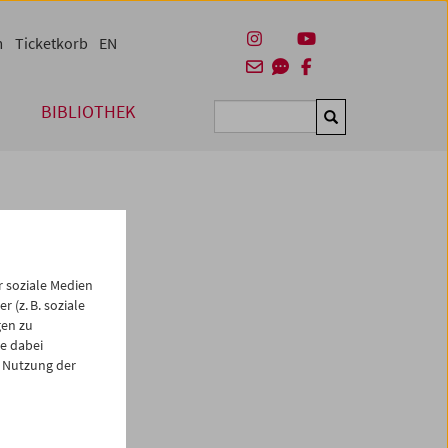
m
Ticketkorb
EN
BIBLIOTHEK
Suchen
 soziale Medien
 (z. B. soziale
gen zu
e dabei
es
 Nutzung der