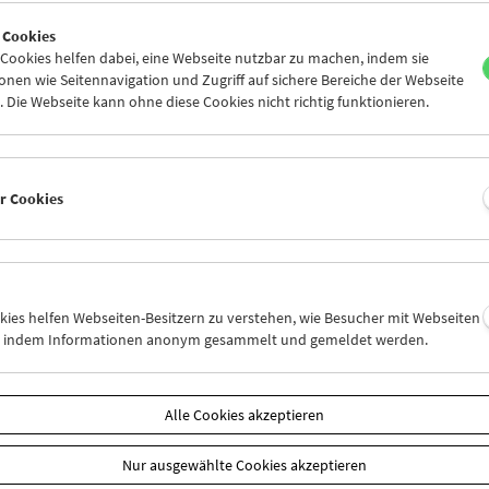
0
31
01
02
03
04
 Cookies
6
07
08
09
10
11
ookies helfen dabei, eine Webseite nutzbar zu machen, indem sie
nen wie Seitennavigation und Zugriff auf sichere Bereiche der Webseite
 Die Webseite kann ohne diese Cookies nicht richtig funktionieren.
Mi 3.5.
Do 4.5.
Fr 5.5.
er Cookies
okies helfen Webseiten-Besitzern zu verstehen, wie Besucher mit Webseiten
n, indem Informationen anonym gesammelt und gemeldet werden.
Alle Cookies akzeptieren
Nur ausgewählte Cookies akzeptieren