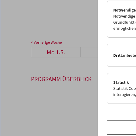
29
3
Notwendige
05
0
Notwendige C
Grundfunktio
ermöglichen.
< Vorherige Woche
Mo 1.5.
Di 2.5.
Drittanbiet
PROGRAMM ÜBERBLICK
Statistik
Statistik-Co
interagiere