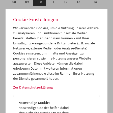
08
09
10
11
12
13
14
15
16
17
18
19
20
21
22
23
24
25
26
27
28
Cookie-Einstellungen
29
30
31
01
02
03
04
Wir verwenden Cookies, um die Nutzung unserer Website
zu analysieren und Funktionen für soziale Medien
05
06
07
08
09
10
11
bereitzustellen. Darüber hinaus können – mit Ihrer
Einwilligung – eingebundene Drittanbieter (z. B. soziale
iCalender
Netzwerke, externe Medien oder Analyse-Dienste)
Cookies einsetzen, um Inhalte und Anzeigen zu
Programmheft-PDF
personalisieren sowie Ihre Nutzung unserer Website
auszuwerten. Diese Anbieter können die dabei
English language or subtitles
erhobenen Daten mit weiteren Informationen
zusammenführen, die diese im Rahmen Ihrer Nutzung
der Dienste gesammelt haben.
< Vorherige Woche
Nächste Woche >
Zur Datenschutzerklärung
Mo 8.5.
Notwendige Cookies
Di 9.5.
Notwendige Cookies helfen dabei,
eine Webseite nutzbar zu machen,