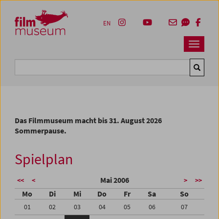
Accesskey [1]
Accesskey [4]
Accesskey [2]
Accesskey [3]
Zum Inhalt
Zum Hauptmenü
Zur Servicenavigation
Zum Suche
EN
Navbar 
Suche
Das Filmmuseum macht bis 31. August 2026
Sommerpause.
Spielplan
Mai 2006
<<
<
>
>>
Mo
Di
Mi
Do
Fr
Sa
So
01
02
03
04
05
06
07