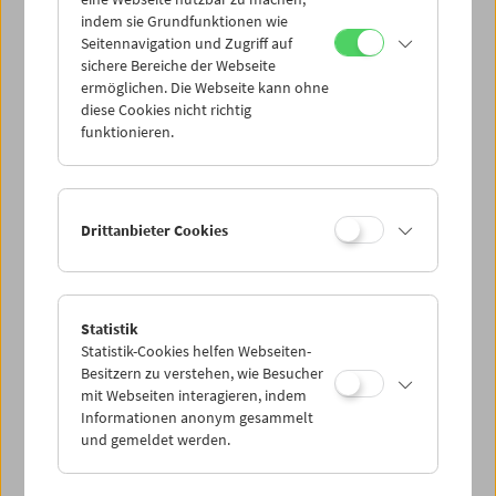
Mi 10.5.
indem sie Grundfunktionen wie
Seitennavigation und Zugriff auf
sichere Bereiche der Webseite
Do 11.5.
ermöglichen. Die Webseite kann ohne
diese Cookies nicht richtig
funktionieren.
Fr 12.5.
Sa 13.5.
Drittanbieter Cookies
So 14.5.
Statistik
Statistik-Cookies helfen Webseiten-
PROGRAMM ÜBERBLICK
Besitzern zu verstehen, wie Besucher
mit Webseiten interagieren, indem
Informationen anonym gesammelt
und gemeldet werden.