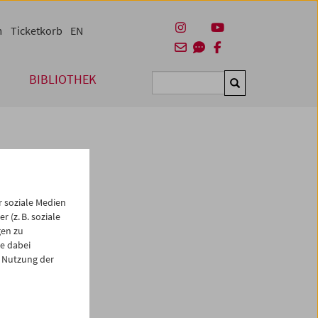
m
Ticketkorb
EN
BIBLIOTHEK
Suchen
 soziale Medien
 (z. B. soziale
gen zu
e dabei
es
 Nutzung der