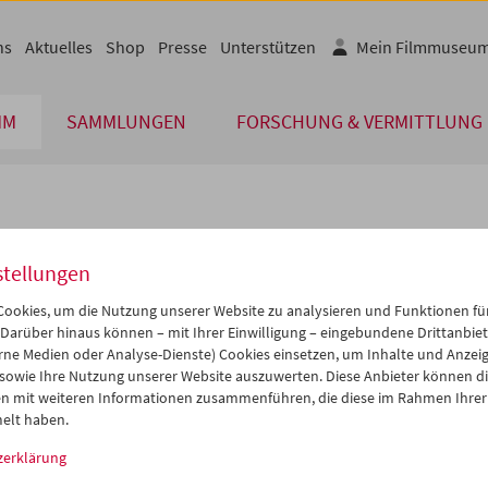
ns
Aktuelles
Shop
Presse
Unterstützen
Mein Filmmuseu
MM
SAMMLUNGEN
FORSCHUNG & VERMITTLUNG
lplan
stellungen
Mai 2006
iCalender
>
>>
ookies, um die Nutzung unserer Website zu analysieren und Funktionen für
Programmheft-PDF
i
Mi
Do
Fr
Sa
So
 Darüber hinaus können – mit Ihrer Einwilligung – eingebundene Drittanbieter
rne Medien oder Analyse-Dienste) Cookies einsetzen, um Inhalte und Anzei
2
03
04
05
06
07
 sowie Ihre Nutzung unserer Website auszuwerten. Diese Anbieter können di
English language or subtitl
9
10
11
12
13
14
n mit weiteren Informationen zusammenführen, die diese im Rahmen Ihrer
elt haben.
6
17
18
19
20
21
zerklärung
3
24
25
26
27
28