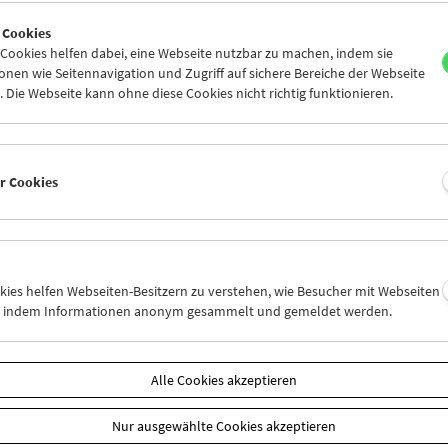
0
31
01
02
03
04
 Cookies
6
07
08
09
10
11
ookies helfen dabei, eine Webseite nutzbar zu machen, indem sie
nen wie Seitennavigation und Zugriff auf sichere Bereiche der Webseite
 Die Webseite kann ohne diese Cookies nicht richtig funktionieren.
Mi 10.5.
Do 11.5.
Fr 12.5.
er Cookies
okies helfen Webseiten-Besitzern zu verstehen, wie Besucher mit Webseiten
n, indem Informationen anonym gesammelt und gemeldet werden.
Alle Cookies akzeptieren
Nur ausgewählte Cookies akzeptieren