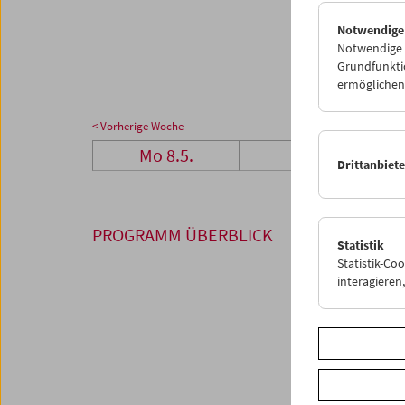
29
3
Notwendige
05
0
Notwendige C
Grundfunktio
ermöglichen.
< Vorherige Woche
Mo 8.5.
Di 9.5.
Drittanbiet
PROGRAMM ÜBERBLICK
Statistik
Statistik-Co
interagiere