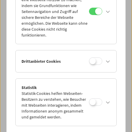
Mi 17.5.
indem sie Grundfunktionen wie
Seitennavigation und Zugriff auf
sichere Bereiche der Webseite
Do 18.5.
ermöglichen. Die Webseite kann ohne
diese Cookies nicht richtig
funktionieren.
Fr 19.5.
Sa 20.5.
Drittanbieter Cookies
So 21.5.
Statistik
Statistik-Cookies helfen Webseiten-
PROGRAMM ÜBERBLICK
Besitzern zu verstehen, wie Besucher
mit Webseiten interagieren, indem
Informationen anonym gesammelt
und gemeldet werden.