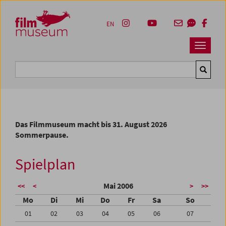
Accesskey [1]
Accesskey [4]
Accesskey [2]
Accesskey [3]
Zum Inhalt
Zum Hauptmenü
Zur Servicenavigation
Zum Suche
EN
Navbar 
Suche
Das Filmmuseum macht bis 31. August 2026
Sommerpause.
Spielplan
Mai 2006
<<
<
>
>>
Mo
Di
Mi
Do
Fr
Sa
So
01
02
03
04
05
06
07