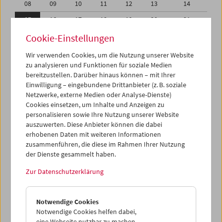
08
09
10
11
12
13
14
15
16
17
18
19
20
21
22
23
24
25
26
27
28
Cookie-Einstellungen
29
30
31
01
02
03
04
Wir verwenden Cookies, um die Nutzung unserer Website
zu analysieren und Funktionen für soziale Medien
05
06
07
08
09
10
11
bereitzustellen. Darüber hinaus können – mit Ihrer
Einwilligung – eingebundene Drittanbieter (z. B. soziale
iCalender
Netzwerke, externe Medien oder Analyse-Dienste)
Cookies einsetzen, um Inhalte und Anzeigen zu
Programmheft-PDF
personalisieren sowie Ihre Nutzung unserer Website
auszuwerten. Diese Anbieter können die dabei
English language or subtitles
erhobenen Daten mit weiteren Informationen
zusammenführen, die diese im Rahmen Ihrer Nutzung
der Dienste gesammelt haben.
< Vorherige Woche
Nächste Woche >
Zur Datenschutzerklärung
Mo 15.5.
Notwendige Cookies
Di 16.5.
Notwendige Cookies helfen dabei,
eine Webseite nutzbar zu machen,