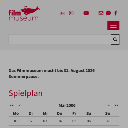
Accesskey [1]
Accesskey [4]
Accesskey [2]
Accesskey [3]
Zum Inhalt
Zum Hauptmenü
Zur Servicenavigation
Zum Suche
EN
Navbar 
Suche
Das Filmmuseum macht bis 31. August 2026
Sommerpause.
Spielplan
Mai 2006
<<
<
>
>>
Mo
Di
Mi
Do
Fr
Sa
So
01
02
03
04
05
06
07