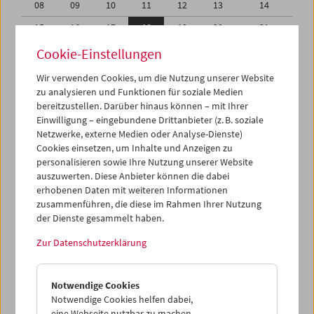
08
09
10
11
12
13
14
15
16
17
18
19
20
21
22
23
24
25
26
27
28
Cookie-Einstellungen
29
30
31
01
02
03
04
Wir verwenden Cookies, um die Nutzung unserer Website
zu analysieren und Funktionen für soziale Medien
05
06
07
08
09
10
11
bereitzustellen. Darüber hinaus können – mit Ihrer
Einwilligung – eingebundene Drittanbieter (z. B. soziale
iCalender
Netzwerke, externe Medien oder Analyse-Dienste)
Cookies einsetzen, um Inhalte und Anzeigen zu
Programmheft-PDF
personalisieren sowie Ihre Nutzung unserer Website
auszuwerten. Diese Anbieter können die dabei
English language or subtitles
erhobenen Daten mit weiteren Informationen
zusammenführen, die diese im Rahmen Ihrer Nutzung
der Dienste gesammelt haben.
< Vorherige Woche
Nächste Woche >
Zur Datenschutzerklärung
Mo 15.5.
Notwendige Cookies
Di 16.5.
Notwendige Cookies helfen dabei,
eine Webseite nutzbar zu machen,