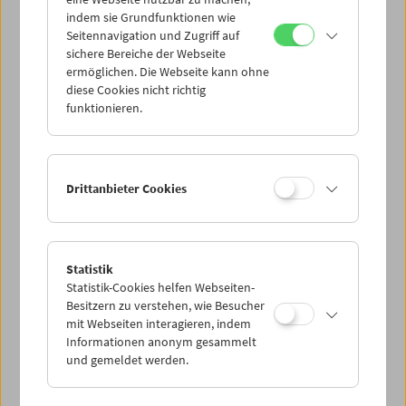
Mi 17.5.
indem sie Grundfunktionen wie
Seitennavigation und Zugriff auf
sichere Bereiche der Webseite
Do 18.5.
ermöglichen. Die Webseite kann ohne
diese Cookies nicht richtig
funktionieren.
Fr 19.5.
Sa 20.5.
Drittanbieter Cookies
So 21.5.
Statistik
Statistik-Cookies helfen Webseiten-
PROGRAMM ÜBERBLICK
Besitzern zu verstehen, wie Besucher
mit Webseiten interagieren, indem
Informationen anonym gesammelt
und gemeldet werden.