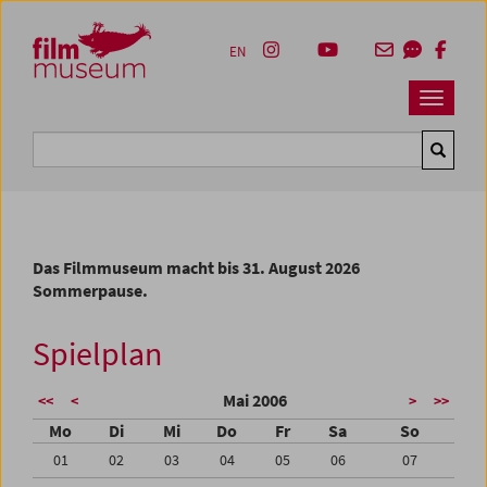
Accesskey [1]
Accesskey [4]
Accesskey [2]
Accesskey [3]
Zum Inhalt
Zum Hauptmenü
Zur Servicenavigation
Zum Suche
EN
Navbar 
Suche
Das Filmmuseum macht bis 31. August 2026
Sommerpause.
Spielplan
Mai 2006
<<
<
>
>>
Mo
Di
Mi
Do
Fr
Sa
So
01
02
03
04
05
06
07