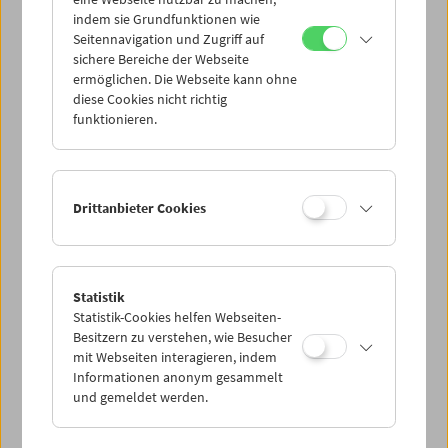
Mi 17.5.
indem sie Grundfunktionen wie
Seitennavigation und Zugriff auf
sichere Bereiche der Webseite
Do 18.5.
ermöglichen. Die Webseite kann ohne
diese Cookies nicht richtig
funktionieren.
Fr 19.5.
Sa 20.5.
Drittanbieter Cookies
So 21.5.
Statistik
Statistik-Cookies helfen Webseiten-
PROGRAMM ÜBERBLICK
Besitzern zu verstehen, wie Besucher
mit Webseiten interagieren, indem
Informationen anonym gesammelt
und gemeldet werden.