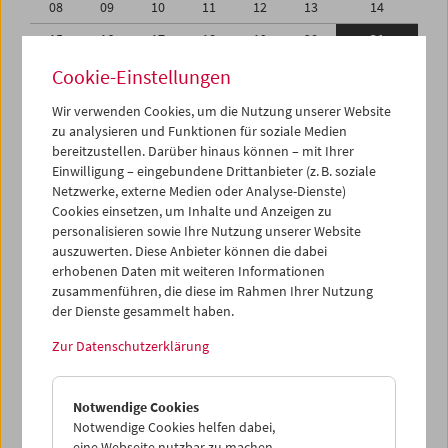
08
09
10
11
12
13
14
15
16
17
18
19
20
21
22
23
24
25
26
27
28
Cookie-Einstellungen
29
30
31
01
02
03
04
Wir verwenden Cookies, um die Nutzung unserer Website
zu analysieren und Funktionen für soziale Medien
05
06
07
08
09
10
11
bereitzustellen. Darüber hinaus können – mit Ihrer
Einwilligung – eingebundene Drittanbieter (z. B. soziale
iCalender
Netzwerke, externe Medien oder Analyse-Dienste)
Cookies einsetzen, um Inhalte und Anzeigen zu
Programmheft-PDF
personalisieren sowie Ihre Nutzung unserer Website
auszuwerten. Diese Anbieter können die dabei
English language or subtitles
erhobenen Daten mit weiteren Informationen
zusammenführen, die diese im Rahmen Ihrer Nutzung
der Dienste gesammelt haben.
< Vorherige Woche
Nächste Woche >
Zur Datenschutzerklärung
Mo 15.5.
Notwendige Cookies
Di 16.5.
Notwendige Cookies helfen dabei,
eine Webseite nutzbar zu machen,