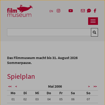
Accesskey [1]
Accesskey [4]
Accesskey [2]
Accesskey [3]
Zum Inhalt
Zum Hauptmenü
Zur Servicenavigation
Zum Suche
EN
Navbar 
Suche
Das Filmmuseum macht bis 31. August 2026
Sommerpause.
Spielplan
Mai 2006
<<
<
>
>>
Mo
Di
Mi
Do
Fr
Sa
So
01
02
03
04
05
06
07