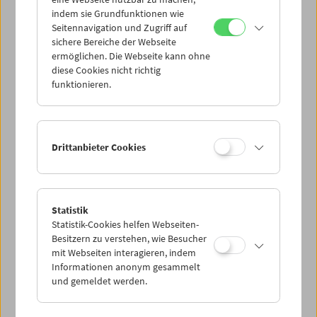
Mi 24.5.
indem sie Grundfunktionen wie
Seitennavigation und Zugriff auf
sichere Bereiche der Webseite
Do 25.5.
ermöglichen. Die Webseite kann ohne
diese Cookies nicht richtig
funktionieren.
Fr 26.5.
Sa 27.5.
Drittanbieter Cookies
So 28.5.
Statistik
Statistik-Cookies helfen Webseiten-
PROGRAMM ÜBERBLICK
Besitzern zu verstehen, wie Besucher
mit Webseiten interagieren, indem
Informationen anonym gesammelt
und gemeldet werden.