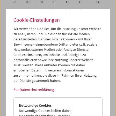
08
09
10
11
12
13
14
15
16
17
18
19
20
21
22
23
24
25
26
27
28
Cookie-Einstellungen
29
30
31
01
02
03
04
Wir verwenden Cookies, um die Nutzung unserer Website
zu analysieren und Funktionen für soziale Medien
05
06
07
08
09
10
11
bereitzustellen. Darüber hinaus können – mit Ihrer
Einwilligung – eingebundene Drittanbieter (z. B. soziale
iCalender
Netzwerke, externe Medien oder Analyse-Dienste)
Cookies einsetzen, um Inhalte und Anzeigen zu
Programmheft-PDF
personalisieren sowie Ihre Nutzung unserer Website
auszuwerten. Diese Anbieter können die dabei
English language or subtitles
erhobenen Daten mit weiteren Informationen
zusammenführen, die diese im Rahmen Ihrer Nutzung
der Dienste gesammelt haben.
< Vorherige Woche
Nächste Woche >
Zur Datenschutzerklärung
Mo 22.5.
Notwendige Cookies
Di 23.5.
Notwendige Cookies helfen dabei,
eine Webseite nutzbar zu machen,