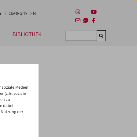
m
Ticketkorb
EN
BIBLIOTHEK
Suchen
 soziale Medien
 (z. B. soziale
gen zu
e dabei
es
 Nutzung der