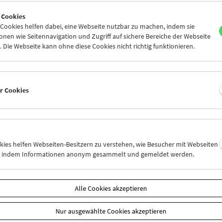
7
28
29
30
01
02
 Cookies
4
05
06
07
08
09
ookies helfen dabei, eine Webseite nutzbar zu machen, indem sie
nen wie Seitennavigation und Zugriff auf sichere Bereiche der Webseite
 Die Webseite kann ohne diese Cookies nicht richtig funktionieren.
Mi 31.5.
Do 1.6.
Fr 2.6.
er Cookies
okies helfen Webseiten-Besitzern zu verstehen, wie Besucher mit Webseiten
n, indem Informationen anonym gesammelt und gemeldet werden.
Alle Cookies akzeptieren
Nur ausgewählte Cookies akzeptieren