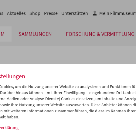
ns
Aktuelles
Shop
Presse
Unterstützen
Mein Filmmuseu
MM
SAMMLUNGEN
FORSCHUNG & VERMITTLUNG
lplan
stellungen
Jun 2006
iCalender
>
>>
ookies, um die Nutzung unserer Website zu analysieren und Funktionen für
Programmheft-PDF
i
Mi
Do
Fr
Sa
So
 Darüber hinaus können – mit Ihrer Einwilligung – eingebundene Drittanbieter
rne Medien oder Analyse-Dienste) Cookies einsetzen, um Inhalte und Anzei
0
31
01
02
03
04
 sowie Ihre Nutzung unserer Website auszuwerten. Diese Anbieter können di
English language or subtitl
6
07
08
09
10
11
n mit weiteren Informationen zusammenführen, die diese im Rahmen Ihrer
elt haben.
3
14
15
16
17
18
zerklärung
0
21
22
23
24
25