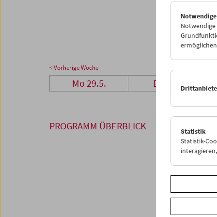
26
2
Notwendige
03
0
Notwendige C
Grundfunktio
ermöglichen.
< Vorherige Woche
Mo 29.5.
Di 30.5.
Drittanbiet
PROGRAMM ÜBERBLICK
Statistik
Statistik-Co
interagiere