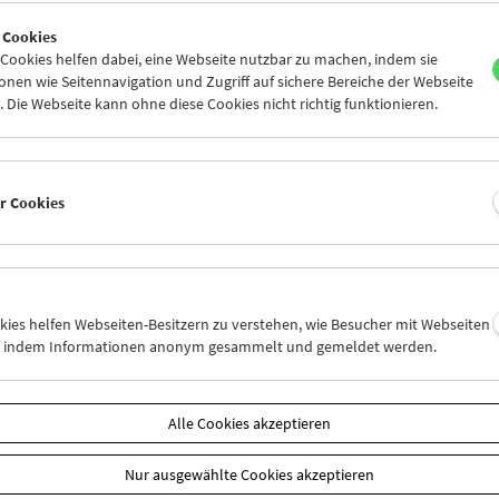
7
28
29
30
01
02
 Cookies
4
05
06
07
08
09
ookies helfen dabei, eine Webseite nutzbar zu machen, indem sie
nen wie Seitennavigation und Zugriff auf sichere Bereiche der Webseite
 Die Webseite kann ohne diese Cookies nicht richtig funktionieren.
Mi 7.6.
Do 8.6.
Fr 9.6.
er Cookies
okies helfen Webseiten-Besitzern zu verstehen, wie Besucher mit Webseiten
n, indem Informationen anonym gesammelt und gemeldet werden.
Alle Cookies akzeptieren
Nur ausgewählte Cookies akzeptieren