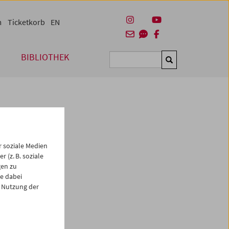
m
Ticketkorb
EN
BIBLIOTHEK
Suchen
 soziale Medien
 (z. B. soziale
gen zu
e dabei
es
 Nutzung der