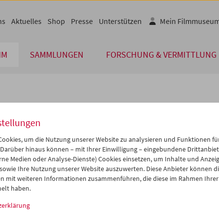
ns
Aktuelles
Shop
Presse
Unterstützen
Mein Filmmuseu
MM
SAMMLUNGEN
FORSCHUNG & VERMITTLUNG
lplan
stellungen
Jun 2006
iCalender
>
>>
ookies, um die Nutzung unserer Website zu analysieren und Funktionen für
Programmheft-PDF
i
Mi
Do
Fr
Sa
So
 Darüber hinaus können – mit Ihrer Einwilligung – eingebundene Drittanbieter
rne Medien oder Analyse-Dienste) Cookies einsetzen, um Inhalte und Anzei
0
31
01
02
03
04
 sowie Ihre Nutzung unserer Website auszuwerten. Diese Anbieter können di
English language or subtitl
6
07
08
09
10
11
n mit weiteren Informationen zusammenführen, die diese im Rahmen Ihrer
elt haben.
3
14
15
16
17
18
zerklärung
0
21
22
23
24
25