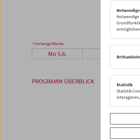
26
2
Notwendige
03
0
Notwendige C
Grundfunktio
ermöglichen.
< Vorherige Woche
Mo 5.6.
Di 6.6.
Drittanbiet
PROGRAMM ÜBERBLICK
Statistik
Statistik-Co
interagiere