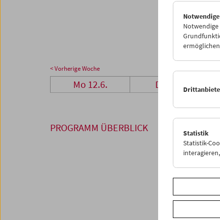
26
2
Notwendige
03
0
Notwendige C
Grundfunktio
ermöglichen.
< Vorherige Woche
Mo 12.6.
Di 13.6.
Drittanbiet
PROGRAMM ÜBERBLICK
Statistik
Statistik-Co
interagiere