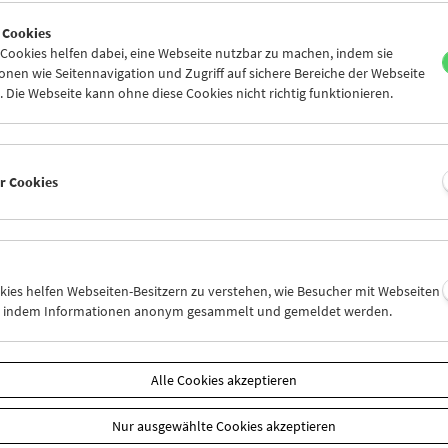
7
28
29
30
01
02
 Cookies
4
05
06
07
08
09
ookies helfen dabei, eine Webseite nutzbar zu machen, indem sie
nen wie Seitennavigation und Zugriff auf sichere Bereiche der Webseite
 Die Webseite kann ohne diese Cookies nicht richtig funktionieren.
Mi 14.6.
Do 15.6.
Fr 16.6.
er Cookies
okies helfen Webseiten-Besitzern zu verstehen, wie Besucher mit Webseiten
n, indem Informationen anonym gesammelt und gemeldet werden.
Alle Cookies akzeptieren
Nur ausgewählte Cookies akzeptieren