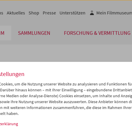
ns
Aktuelles
Shop
Presse
Unterstützen
Mein Filmmuseu
MM
SAMMLUNGEN
FORSCHUNG & VERMITTLUNG
lplan
stellungen
Jun 2006
iCalender
>
>>
ookies, um die Nutzung unserer Website zu analysieren und Funktionen für
Programmheft-PDF
i
Mi
Do
Fr
Sa
So
 Darüber hinaus können – mit Ihrer Einwilligung – eingebundene Drittanbieter
rne Medien oder Analyse-Dienste) Cookies einsetzen, um Inhalte und Anzei
0
31
01
02
03
04
 sowie Ihre Nutzung unserer Website auszuwerten. Diese Anbieter können di
English language or subtitl
6
07
08
09
10
11
n mit weiteren Informationen zusammenführen, die diese im Rahmen Ihrer
elt haben.
3
14
15
16
17
18
zerklärung
0
21
22
23
24
25