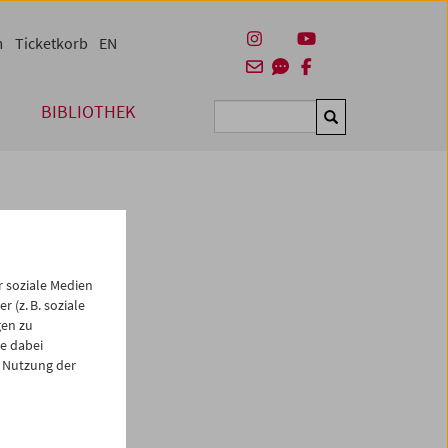
m
Ticketkorb
EN
BIBLIOTHEK
Suchen
 soziale Medien
 (z. B. soziale
gen zu
e dabei
es
 Nutzung der