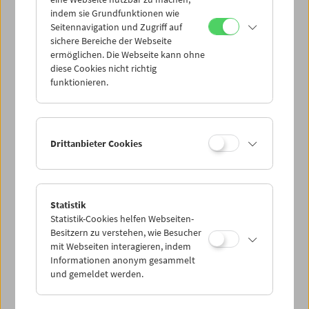
Mi 21.6.
indem sie Grundfunktionen wie
Seitennavigation und Zugriff auf
sichere Bereiche der Webseite
Do 22.6.
ermöglichen. Die Webseite kann ohne
diese Cookies nicht richtig
funktionieren.
Fr 23.6.
Sa 24.6.
Drittanbieter Cookies
So 25.6.
Statistik
Statistik-Cookies helfen Webseiten-
PROGRAMM ÜBERBLICK
Besitzern zu verstehen, wie Besucher
mit Webseiten interagieren, indem
Informationen anonym gesammelt
und gemeldet werden.