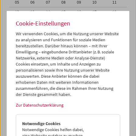
05
06
07
08
09
10
11
12
13
14
15
16
17
18
19
20
21
22
23
24
25
Cookie-Einstellungen
26
27
28
29
30
01
02
Wir verwenden Cookies, um die Nutzung unserer Website
zu analysieren und Funktionen für soziale Medien
03
04
05
06
07
08
09
bereitzustellen. Darüber hinaus können – mit Ihrer
Einwilligung – eingebundene Drittanbieter (z. B. soziale
iCalender
Netzwerke, externe Medien oder Analyse-Dienste)
Cookies einsetzen, um Inhalte und Anzeigen zu
Programmheft-PDF
personalisieren sowie Ihre Nutzung unserer Website
auszuwerten. Diese Anbieter können die dabei
English language or subtitles
erhobenen Daten mit weiteren Informationen
zusammenführen, die diese im Rahmen Ihrer Nutzung
der Dienste gesammelt haben.
< Vorherige Woche
Nächste Woche >
Zur Datenschutzerklärung
Mo 19.6.
Notwendige Cookies
Di 20.6.
Notwendige Cookies helfen dabei,
eine Webseite nutzbar zu machen,