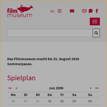
Accesskey [1]
Accesskey [4]
Accesskey [2]
Accesskey [3]
Zum Inhalt
Zum Hauptmenü
Zur Servicenavigation
Zum Suche
EN
Navbar 
Suche
Das Filmmuseum macht bis 31. August 2026
Sommerpause.
Spielplan
Jun 2006
<<
<
>
>>
Mo
Di
Mi
Do
Fr
Sa
So
29
30
31
01
02
03
04