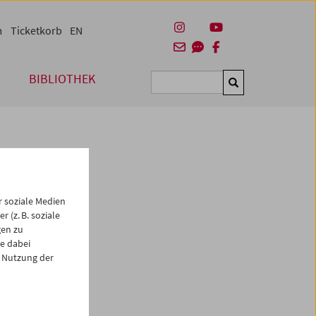
m
Ticketkorb
EN
BIBLIOTHEK
Suchen
 soziale Medien
 (z. B. soziale
gen zu
e dabei
es
 Nutzung der