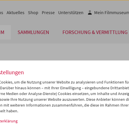
ns
Aktuelles
Shop
Presse
Unterstützen
Mein Filmmuseu
MM
SAMMLUNGEN
FORSCHUNG & VERMITTLUNG
lplan
stellungen
Mai 2007
iCalender
>
>>
ookies, um die Nutzung unserer Website zu analysieren und Funktionen für
Programmheft-PDF
i
Mi
Do
Fr
Sa
So
 Darüber hinaus können – mit Ihrer Einwilligung – eingebundene Drittanbieter
rne Medien oder Analyse-Dienste) Cookies einsetzen, um Inhalte und Anzei
1
02
03
04
05
06
 sowie Ihre Nutzung unserer Website auszuwerten. Diese Anbieter können di
English language or subtitl
8
09
10
11
12
13
n mit weiteren Informationen zusammenführen, die diese im Rahmen Ihrer
elt haben.
5
16
17
18
19
20
zerklärung
2
23
24
25
26
27