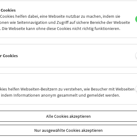
9
30
31
01
02
03
 Cookies
5
06
07
08
09
10
ookies helfen dabei, eine Webseite nutzbar zu machen, indem sie
nen wie Seitennavigation und Zugriff auf sichere Bereiche der Webseite
 Die Webseite kann ohne diese Cookies nicht richtig funktionieren.
Mi 16.5.
Do 17.5.
Fr 18.5.
er Cookies
okies helfen Webseiten-Besitzern zu verstehen, wie Besucher mit Webseiten
n, indem Informationen anonym gesammelt und gemeldet werden.
Alle Cookies akzeptieren
Nur ausgewählte Cookies akzeptieren