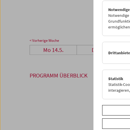
28
2
Notwendige
04
0
Notwendige C
Grundfunktio
ermöglichen.
< Vorherige Woche
Mo 14.5.
Di 15.5.
Drittanbiet
PROGRAMM ÜBERBLICK
Statistik
Statistik-Co
interagiere