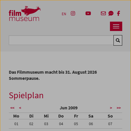
Accesskey [1]
Accesskey [4]
Accesskey [2]
Accesskey [3]
Zum Inhalt
Zum Hauptmenü
Zur Servicenavigation
Zum Suche
EN
Navbar 
Suche
Das Filmmuseum macht bis 31. August 2026
Sommerpause.
Spielplan
Jun 2009
<<
<
>
>>
Mo
Di
Mi
Do
Fr
Sa
So
01
02
03
04
05
06
07