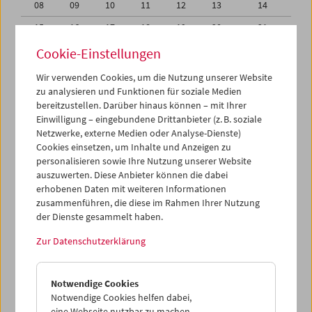
08
09
10
11
12
13
14
15
16
17
18
19
20
21
22
23
24
25
26
27
28
Cookie-Einstellungen
29
30
01
02
03
04
05
Wir verwenden Cookies, um die Nutzung unserer Website
zu analysieren und Funktionen für soziale Medien
06
07
08
09
10
11
12
bereitzustellen. Darüber hinaus können – mit Ihrer
Einwilligung – eingebundene Drittanbieter (z. B. soziale
iCalender
Netzwerke, externe Medien oder Analyse-Dienste)
Cookies einsetzen, um Inhalte und Anzeigen zu
Programmheft-PDF
personalisieren sowie Ihre Nutzung unserer Website
auszuwerten. Diese Anbieter können die dabei
English language or subtitles
erhobenen Daten mit weiteren Informationen
zusammenführen, die diese im Rahmen Ihrer Nutzung
der Dienste gesammelt haben.
< Vorherige Woche
Nächste Woche >
Zur Datenschutzerklärung
Mo 22.6.
Notwendige Cookies
Di 23.6.
Notwendige Cookies helfen dabei,
eine Webseite nutzbar zu machen,