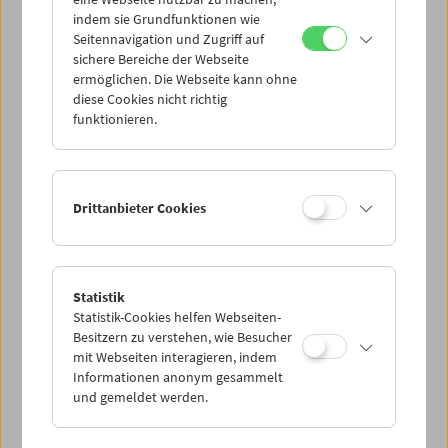
Mi 24.6.
indem sie Grundfunktionen wie
Seitennavigation und Zugriff auf
sichere Bereiche der Webseite
Do 25.6.
ermöglichen. Die Webseite kann ohne
diese Cookies nicht richtig
funktionieren.
Fr 26.6.
Sa 27.6.
Drittanbieter Cookies
So 28.6.
Statistik
Statistik-Cookies helfen Webseiten-
PROGRAMM ÜBERBLICK
Besitzern zu verstehen, wie Besucher
mit Webseiten interagieren, indem
Informationen anonym gesammelt
und gemeldet werden.