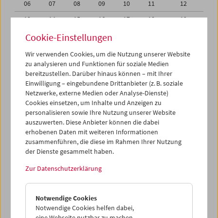
06
07
08
09
10
11
12
13
14
15
16
17
18
19
20
21
22
23
24
25
26
Cookie-Einstellungen
27
28
29
30
31
01
02
Wir verwenden Cookies, um die Nutzung unserer Website
zu analysieren und Funktionen für soziale Medien
03
04
05
06
07
08
09
bereitzustellen. Darüber hinaus können – mit Ihrer
Einwilligung – eingebundene Drittanbieter (z. B. soziale
iCalender
Netzwerke, externe Medien oder Analyse-Dienste)
Cookies einsetzen, um Inhalte und Anzeigen zu
Programmheft-PDF
personalisieren sowie Ihre Nutzung unserer Website
auszuwerten. Diese Anbieter können die dabei
English language or subtitles
erhobenen Daten mit weiteren Informationen
zusammenführen, die diese im Rahmen Ihrer Nutzung
der Dienste gesammelt haben.
< Vorherige Woche
Nächste Woche >
Zur Datenschutzerklärung
Mo 29.6.
Notwendige Cookies
Di 30.6.
Notwendige Cookies helfen dabei,
eine Webseite nutzbar zu machen,