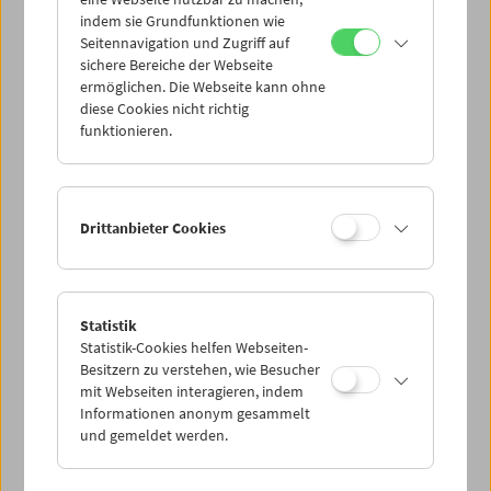
Mi 1.7.
indem sie Grundfunktionen wie
Seitennavigation und Zugriff auf
sichere Bereiche der Webseite
Do 2.7.
ermöglichen. Die Webseite kann ohne
diese Cookies nicht richtig
funktionieren.
Fr 3.7.
Sa 4.7.
Drittanbieter Cookies
So 5.7.
Statistik
Statistik-Cookies helfen Webseiten-
PROGRAMM ÜBERBLICK
Besitzern zu verstehen, wie Besucher
mit Webseiten interagieren, indem
Informationen anonym gesammelt
und gemeldet werden.