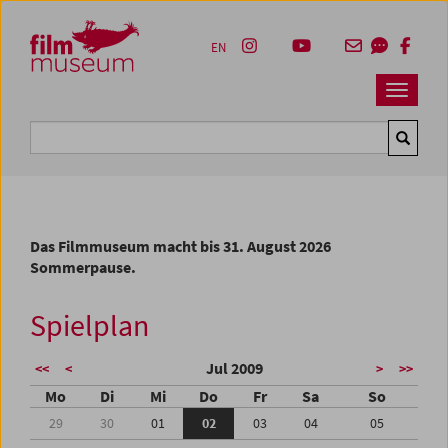
Accesskey [1]
Accesskey [4]
Accesskey [2]
Accesskey [3]
Zum Inhalt
Zum Hauptmenü
Zur Servicenavigation
Zum Suche
EN
Navbar 
Suche
Das Filmmuseum macht bis 31. August 2026
Sommerpause.
Spielplan
Jul 2009
<<
<
>
>>
Mo
Di
Mi
Do
Fr
Sa
So
29
30
01
02
03
04
05