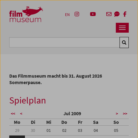
Accesskey [1]
Accesskey [4]
Accesskey [2]
Accesskey [3]
Zum Inhalt
Zum Hauptmenü
Zur Servicenavigation
Zum Suche
EN
Navbar 
Suche
Das Filmmuseum macht bis 31. August 2026
Sommerpause.
Spielplan
Jul 2009
<<
<
>
>>
Mo
Di
Mi
Do
Fr
Sa
So
29
30
01
02
03
04
05