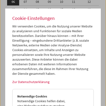
06
07
08
09
10
11
12
13
14
15
16
17
18
19
20
21
22
23
24
25
26
Cookie-Einstellungen
27
28
29
30
31
01
02
Wir verwenden Cookies, um die Nutzung unserer Website
zu analysieren und Funktionen für soziale Medien
03
04
05
06
07
08
09
bereitzustellen. Darüber hinaus können – mit Ihrer
Einwilligung – eingebundene Drittanbieter (z. B. soziale
iCalender
Netzwerke, externe Medien oder Analyse-Dienste)
Cookies einsetzen, um Inhalte und Anzeigen zu
Programmheft-PDF
personalisieren sowie Ihre Nutzung unserer Website
auszuwerten. Diese Anbieter können die dabei
English language or subtitles
erhobenen Daten mit weiteren Informationen
zusammenführen, die diese im Rahmen Ihrer Nutzung
der Dienste gesammelt haben.
< Vorherige Woche
Nächste Woche >
Zur Datenschutzerklärung
Mo 6.7.
Notwendige Cookies
Di 7.7.
Notwendige Cookies helfen dabei,
eine Webseite nutzbar zu machen,