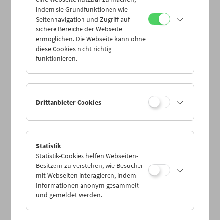
Mi 8.7.
indem sie Grundfunktionen wie
Seitennavigation und Zugriff auf
sichere Bereiche der Webseite
Do 9.7.
ermöglichen. Die Webseite kann ohne
diese Cookies nicht richtig
funktionieren.
Fr 10.7.
Sa 11.7.
Drittanbieter Cookies
So 12.7.
Statistik
Statistik-Cookies helfen Webseiten-
PROGRAMM ÜBERBLICK
Besitzern zu verstehen, wie Besucher
mit Webseiten interagieren, indem
Informationen anonym gesammelt
und gemeldet werden.