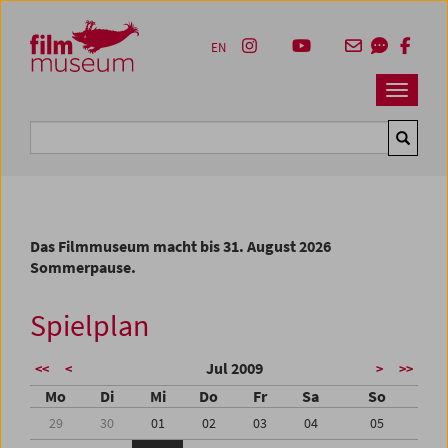
Accesskey [1]
Accesskey [4]
Accesskey [2]
Accesskey [3]
Zum Inhalt
Zum Hauptmenü
Zur Servicenavigation
Zum Suche
EN
Navbar 
Suche
Das Filmmuseum macht bis 31. August 2026
Sommerpause.
Spielplan
Jul 2009
<<
<
>
>>
Mo
Di
Mi
Do
Fr
Sa
So
29
30
01
02
03
04
05