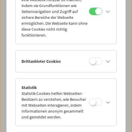
Mi 8.7.
indem sie Grundfunktionen wie
Seitennavigation und Zugriff auf
sichere Bereiche der Webseite
Do 9.7.
ermöglichen. Die Webseite kann ohne
diese Cookies nicht richtig
funktionieren.
Fr 10.7.
Sa 11.7.
Drittanbieter Cookies
So 12.7.
Statistik
Statistik-Cookies helfen Webseiten-
PROGRAMM ÜBERBLICK
Besitzern zu verstehen, wie Besucher
mit Webseiten interagieren, indem
Informationen anonym gesammelt
und gemeldet werden.