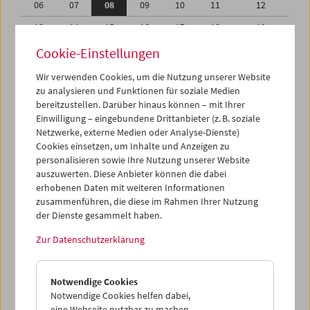
06
07
08
09
10
11
12
13
14
15
16
17
18
19
20
21
22
23
24
25
26
Cookie-Einstellungen
27
28
29
30
31
01
02
Wir verwenden Cookies, um die Nutzung unserer Website
zu analysieren und Funktionen für soziale Medien
03
04
05
06
07
08
09
bereitzustellen. Darüber hinaus können – mit Ihrer
Einwilligung – eingebundene Drittanbieter (z. B. soziale
iCalender
Netzwerke, externe Medien oder Analyse-Dienste)
Cookies einsetzen, um Inhalte und Anzeigen zu
Programmheft-PDF
personalisieren sowie Ihre Nutzung unserer Website
auszuwerten. Diese Anbieter können die dabei
English language or subtitles
erhobenen Daten mit weiteren Informationen
zusammenführen, die diese im Rahmen Ihrer Nutzung
der Dienste gesammelt haben.
< Vorherige Woche
Nächste Woche >
Zur Datenschutzerklärung
Mo 6.7.
Notwendige Cookies
Di 7.7.
Notwendige Cookies helfen dabei,
eine Webseite nutzbar zu machen,