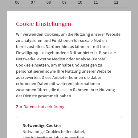
06
07
08
09
10
11
12
13
14
15
16
17
18
19
20
21
22
23
24
25
26
Cookie-Einstellungen
27
28
29
30
31
01
02
Wir verwenden Cookies, um die Nutzung unserer Website
zu analysieren und Funktionen für soziale Medien
03
04
05
06
07
08
09
bereitzustellen. Darüber hinaus können – mit Ihrer
Einwilligung – eingebundene Drittanbieter (z. B. soziale
iCalender
Netzwerke, externe Medien oder Analyse-Dienste)
Cookies einsetzen, um Inhalte und Anzeigen zu
Programmheft-PDF
personalisieren sowie Ihre Nutzung unserer Website
auszuwerten. Diese Anbieter können die dabei
English language or subtitles
erhobenen Daten mit weiteren Informationen
zusammenführen, die diese im Rahmen Ihrer Nutzung
der Dienste gesammelt haben.
< Vorherige Woche
Nächste Woche >
Zur Datenschutzerklärung
Mo 20.7.
Notwendige Cookies
Di 21.7.
Notwendige Cookies helfen dabei,
eine Webseite nutzbar zu machen,