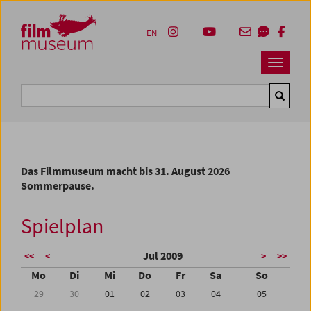
Accesskey [1]
Accesskey [4]
Accesskey [2]
Accesskey [3]
Zum Inhalt
Zum Hauptmenü
Zur Servicenavigation
Zum Suche
EN
Navbar 
Suche
Das Filmmuseum macht bis 31. August 2026
Sommerpause.
Spielplan
Jul 2009
<<
<
>
>>
Mo
Di
Mi
Do
Fr
Sa
So
29
30
01
02
03
04
05