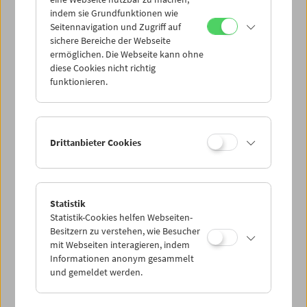
Mi 22.7.
indem sie Grundfunktionen wie
Seitennavigation und Zugriff auf
sichere Bereiche der Webseite
Do 23.7.
ermöglichen. Die Webseite kann ohne
diese Cookies nicht richtig
funktionieren.
Fr 24.7.
Sa 25.7.
Drittanbieter Cookies
So 26.7.
Statistik
Statistik-Cookies helfen Webseiten-
PROGRAMM ÜBERBLICK
Besitzern zu verstehen, wie Besucher
mit Webseiten interagieren, indem
Informationen anonym gesammelt
und gemeldet werden.