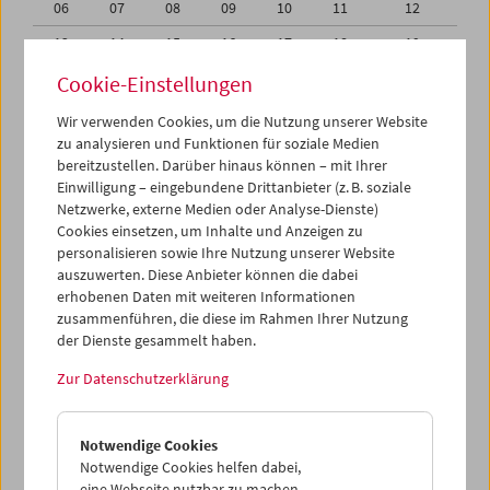
06
07
08
09
10
11
12
13
14
15
16
17
18
19
20
21
22
23
24
25
26
Cookie-Einstellungen
27
28
29
30
31
01
02
Wir verwenden Cookies, um die Nutzung unserer Website
zu analysieren und Funktionen für soziale Medien
03
04
05
06
07
08
09
bereitzustellen. Darüber hinaus können – mit Ihrer
Einwilligung – eingebundene Drittanbieter (z. B. soziale
iCalender
Netzwerke, externe Medien oder Analyse-Dienste)
Cookies einsetzen, um Inhalte und Anzeigen zu
Programmheft-PDF
personalisieren sowie Ihre Nutzung unserer Website
auszuwerten. Diese Anbieter können die dabei
English language or subtitles
erhobenen Daten mit weiteren Informationen
zusammenführen, die diese im Rahmen Ihrer Nutzung
der Dienste gesammelt haben.
< Vorherige Woche
Nächste Woche >
Zur Datenschutzerklärung
Mo 20.7.
Notwendige Cookies
Di 21.7.
Notwendige Cookies helfen dabei,
eine Webseite nutzbar zu machen,