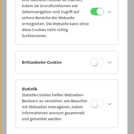
Mi 22.7.
indem sie Grundfunktionen wie
Seitennavigation und Zugriff auf
sichere Bereiche der Webseite
Do 23.7.
ermöglichen. Die Webseite kann ohne
diese Cookies nicht richtig
funktionieren.
Fr 24.7.
Sa 25.7.
Drittanbieter Cookies
So 26.7.
Statistik
Statistik-Cookies helfen Webseiten-
PROGRAMM ÜBERBLICK
Besitzern zu verstehen, wie Besucher
mit Webseiten interagieren, indem
Informationen anonym gesammelt
und gemeldet werden.