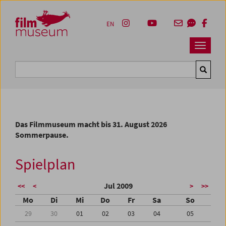
Accesskey [1]
Accesskey [4]
Accesskey [2]
Accesskey [3]
Zum Inhalt
Zum Hauptmenü
Zur Servicenavigation
Zum Suche
EN
Navbar 
Suche
Das Filmmuseum macht bis 31. August 2026
Sommerpause.
Spielplan
Jul 2009
<<
<
>
>>
Mo
Di
Mi
Do
Fr
Sa
So
29
30
01
02
03
04
05