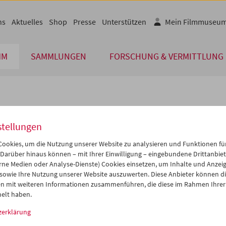
ns
Aktuelles
Shop
Presse
Unterstützen
Mein Filmmuseu
MM
SAMMLUNGEN
FORSCHUNG & VERMITTLUNG
lplan
stellungen
Jul 2009
iCalender
>
>>
ookies, um die Nutzung unserer Website zu analysieren und Funktionen für
Programmheft-PDF
i
Mi
Do
Fr
Sa
So
 Darüber hinaus können – mit Ihrer Einwilligung – eingebundene Drittanbieter
rne Medien oder Analyse-Dienste) Cookies einsetzen, um Inhalte und Anzei
0
01
02
03
04
05
 sowie Ihre Nutzung unserer Website auszuwerten. Diese Anbieter können di
English language or subtitl
7
08
09
10
11
12
n mit weiteren Informationen zusammenführen, die diese im Rahmen Ihrer
elt haben.
4
15
16
17
18
19
zerklärung
1
22
23
24
25
26