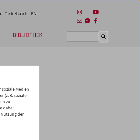
m
Ticketkorb
EN
BIBLIOTHEK
Suchen
 soziale Medien
 (z. B. soziale
gen zu
e dabei
es
 Nutzung der