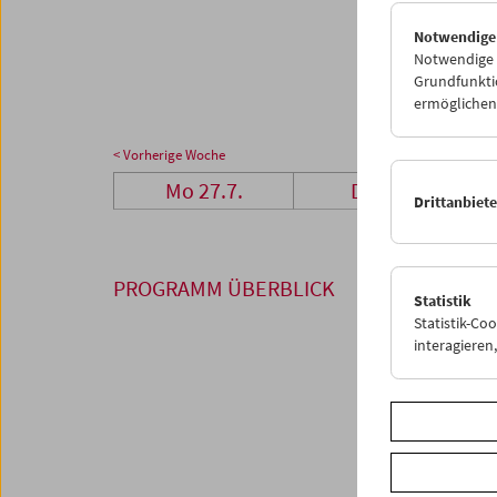
27
2
Notwendige
03
0
Notwendige C
Grundfunktio
ermöglichen.
< Vorherige Woche
Mo 27.7.
Di 28.7.
Drittanbiet
PROGRAMM ÜBERBLICK
Statistik
Statistik-Co
interagiere