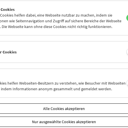
8
29
30
31
01
02
 Cookies
4
05
06
07
08
09
ookies helfen dabei, eine Webseite nutzbar zu machen, indem sie
nen wie Seitennavigation und Zugriff auf sichere Bereiche der Webseite
 Die Webseite kann ohne diese Cookies nicht richtig funktionieren.
Mi 29.7.
Do 30.7.
Fr 31.7.
er Cookies
okies helfen Webseiten-Besitzern zu verstehen, wie Besucher mit Webseiten
n, indem Informationen anonym gesammelt und gemeldet werden.
Alle Cookies akzeptieren
Nur ausgewählte Cookies akzeptieren