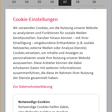
03
04
05
06
07
08
09
10
11
12
13
14
15
16
17
18
19
20
21
22
23
Cookie-Einstellungen
24
25
26
27
28
29
30
Wir verwenden Cookies, um die Nutzung unserer Website
zu analysieren und Funktionen für soziale Medien
31
01
02
03
04
05
06
bereitzustellen. Darüber hinaus können – mit Ihrer
Einwilligung – eingebundene Drittanbieter (z. B. soziale
iCalender
Netzwerke, externe Medien oder Analyse-Dienste)
Cookies einsetzen, um Inhalte und Anzeigen zu
Programmheft-PDF
personalisieren sowie Ihre Nutzung unserer Website
auszuwerten. Diese Anbieter können die dabei
English language or subtitles
erhobenen Daten mit weiteren Informationen
zusammenführen, die diese im Rahmen Ihrer Nutzung
der Dienste gesammelt haben.
< Vorherige Woche
Nächste Woche >
Zur Datenschutzerklärung
Mo 3.8.
Notwendige Cookies
Di 4.8.
Notwendige Cookies helfen dabei,
eine Webseite nutzbar zu machen,