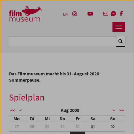
Accesskey [1]
Accesskey [4]
Accesskey [2]
Accesskey [3]
Zum Inhalt
Zum Hauptmenü
Zur Servicenavigation
Zum Suche
EN
Navbar 
Suche
Das Filmmuseum macht bis 31. August 2026
Sommerpause.
Spielplan
Aug 2009
<<
<
>
>>
Mo
Di
Mi
Do
Fr
Sa
So
27
28
29
30
31
01
02