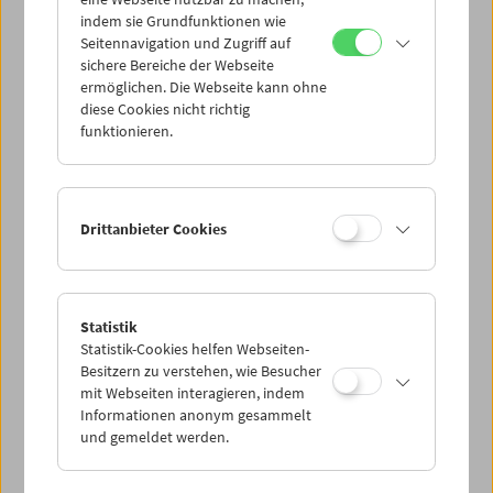
Mi 5.8.
indem sie Grundfunktionen wie
Seitennavigation und Zugriff auf
sichere Bereiche der Webseite
Do 6.8.
ermöglichen. Die Webseite kann ohne
diese Cookies nicht richtig
funktionieren.
Fr 7.8.
Sa 8.8.
Drittanbieter Cookies
So 9.8.
Statistik
Statistik-Cookies helfen Webseiten-
PROGRAMM ÜBERBLICK
Besitzern zu verstehen, wie Besucher
mit Webseiten interagieren, indem
Informationen anonym gesammelt
und gemeldet werden.