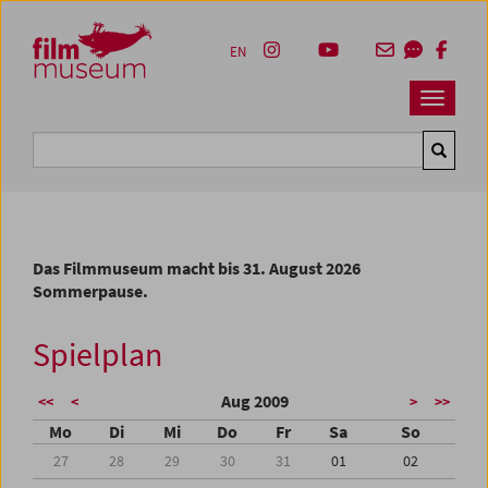
Accesskey [1]
Accesskey [4]
Accesskey [2]
Accesskey [3]
Zum Inhalt
Zum Hauptmenü
Zur Servicenavigation
Zum Suche
EN
Navbar 
Suche
Das Filmmuseum macht bis 31. August 2026
Sommerpause.
Spielplan
Aug 2009
<<
<
>
>>
Mo
Di
Mi
Do
Fr
Sa
So
27
28
29
30
31
01
02