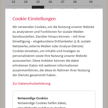
03
04
05
06
07
08
09
10
11
12
13
14
15
16
17
18
19
20
21
22
23
Cookie-Einstellungen
24
25
26
27
28
29
30
Wir verwenden Cookies, um die Nutzung unserer Website
zu analysieren und Funktionen für soziale Medien
31
01
02
03
04
05
06
bereitzustellen. Darüber hinaus können – mit Ihrer
Einwilligung – eingebundene Drittanbieter (z. B. soziale
iCalender
Netzwerke, externe Medien oder Analyse-Dienste)
Cookies einsetzen, um Inhalte und Anzeigen zu
Programmheft-PDF
personalisieren sowie Ihre Nutzung unserer Website
auszuwerten. Diese Anbieter können die dabei
English language or subtitles
erhobenen Daten mit weiteren Informationen
zusammenführen, die diese im Rahmen Ihrer Nutzung
der Dienste gesammelt haben.
< Vorherige Woche
Nächste Woche >
Zur Datenschutzerklärung
Mo 10.8.
Notwendige Cookies
Di 11.8.
Notwendige Cookies helfen dabei,
eine Webseite nutzbar zu machen,