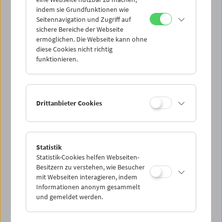
Mi 12.8.
indem sie Grundfunktionen wie
Seitennavigation und Zugriff auf
sichere Bereiche der Webseite
Do 13.8.
ermöglichen. Die Webseite kann ohne
diese Cookies nicht richtig
funktionieren.
Fr 14.8.
Sa 15.8.
Drittanbieter Cookies
So 16.8.
Statistik
Statistik-Cookies helfen Webseiten-
PROGRAMM ÜBERBLICK
Besitzern zu verstehen, wie Besucher
mit Webseiten interagieren, indem
Informationen anonym gesammelt
und gemeldet werden.