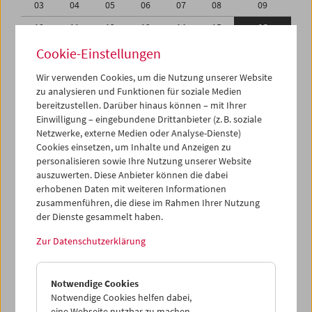
03
04
05
06
07
08
09
10
11
12
13
14
15
16
17
18
19
20
21
22
23
Cookie-Einstellungen
24
25
26
27
28
29
30
Wir verwenden Cookies, um die Nutzung unserer Website
zu analysieren und Funktionen für soziale Medien
31
01
02
03
04
05
06
bereitzustellen. Darüber hinaus können – mit Ihrer
Einwilligung – eingebundene Drittanbieter (z. B. soziale
iCalender
Netzwerke, externe Medien oder Analyse-Dienste)
Cookies einsetzen, um Inhalte und Anzeigen zu
Programmheft-PDF
personalisieren sowie Ihre Nutzung unserer Website
auszuwerten. Diese Anbieter können die dabei
English language or subtitles
erhobenen Daten mit weiteren Informationen
zusammenführen, die diese im Rahmen Ihrer Nutzung
der Dienste gesammelt haben.
< Vorherige Woche
Nächste Woche >
Zur Datenschutzerklärung
Mo 10.8.
Notwendige Cookies
Di 11.8.
Notwendige Cookies helfen dabei,
eine Webseite nutzbar zu machen,