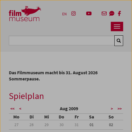
Accesskey [1]
Accesskey [4]
Accesskey [2]
Accesskey [3]
Zum Inhalt
Zum Hauptmenü
Zur Servicenavigation
Zum Suche
EN
Navbar 
Suche
Das Filmmuseum macht bis 31. August 2026
Sommerpause.
Spielplan
Aug 2009
<<
<
>
>>
Mo
Di
Mi
Do
Fr
Sa
So
27
28
29
30
31
01
02