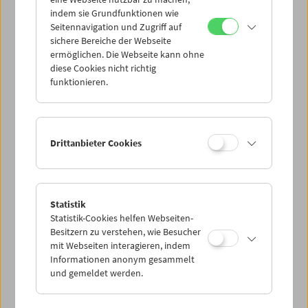
Mi 12.8.
indem sie Grundfunktionen wie
Seitennavigation und Zugriff auf
sichere Bereiche der Webseite
Do 13.8.
ermöglichen. Die Webseite kann ohne
diese Cookies nicht richtig
funktionieren.
Fr 14.8.
Sa 15.8.
Drittanbieter Cookies
So 16.8.
Statistik
Statistik-Cookies helfen Webseiten-
PROGRAMM ÜBERBLICK
Besitzern zu verstehen, wie Besucher
mit Webseiten interagieren, indem
Informationen anonym gesammelt
und gemeldet werden.