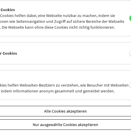
5
26
27
28
29
30
 Cookies
1
02
03
04
05
06
ookies helfen dabei, eine Webseite nutzbar zu machen, indem sie
nen wie Seitennavigation und Zugriff auf sichere Bereiche der Webseite
 Die Webseite kann ohne diese Cookies nicht richtig funktionieren.
Mi 19.8.
Do 20.8.
Fr 21.8.
er Cookies
okies helfen Webseiten-Besitzern zu verstehen, wie Besucher mit Webseiten
n, indem Informationen anonym gesammelt und gemeldet werden.
Alle Cookies akzeptieren
Nur ausgewählte Cookies akzeptieren