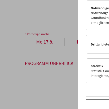
24
2
Notwendige
31
0
Notwendige C
Grundfunktio
ermöglichen.
< Vorherige Woche
Mo 17.8.
Di 18.8.
Drittanbiet
PROGRAMM ÜBERBLICK
Statistik
Statistik-Co
interagiere