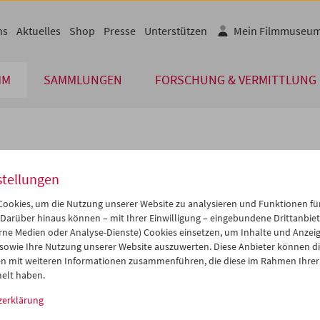
ns
Aktuelles
Shop
Presse
Unterstützen
Mein Filmmuseu
MM
SAMMLUNGEN
FORSCHUNG & VERMITTLUNG
lplan
stellungen
Aug 2009
iCalender
>
>>
ookies, um die Nutzung unserer Website zu analysieren und Funktionen für
Programmheft-PDF
i
Mi
Do
Fr
Sa
So
 Darüber hinaus können – mit Ihrer Einwilligung – eingebundene Drittanbieter
rne Medien oder Analyse-Dienste) Cookies einsetzen, um Inhalte und Anzei
8
29
30
31
01
02
 sowie Ihre Nutzung unserer Website auszuwerten. Diese Anbieter können di
English language or subtitl
4
05
06
07
08
09
n mit weiteren Informationen zusammenführen, die diese im Rahmen Ihrer
elt haben.
1
12
13
14
15
16
zerklärung
8
19
20
21
22
23