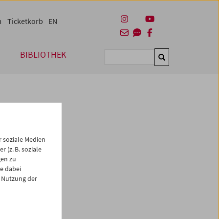
m
Ticketkorb
EN
BIBLIOTHEK
Suchen
 soziale Medien
 (z. B. soziale
gen zu
e dabei
es
 Nutzung der