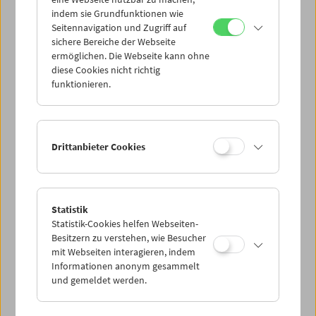
Mi 19.8.
indem sie Grundfunktionen wie
Seitennavigation und Zugriff auf
sichere Bereiche der Webseite
Do 20.8.
ermöglichen. Die Webseite kann ohne
diese Cookies nicht richtig
funktionieren.
Fr 21.8.
Sa 22.8.
Drittanbieter Cookies
So 23.8.
Statistik
Statistik-Cookies helfen Webseiten-
PROGRAMM ÜBERBLICK
Besitzern zu verstehen, wie Besucher
mit Webseiten interagieren, indem
Informationen anonym gesammelt
und gemeldet werden.