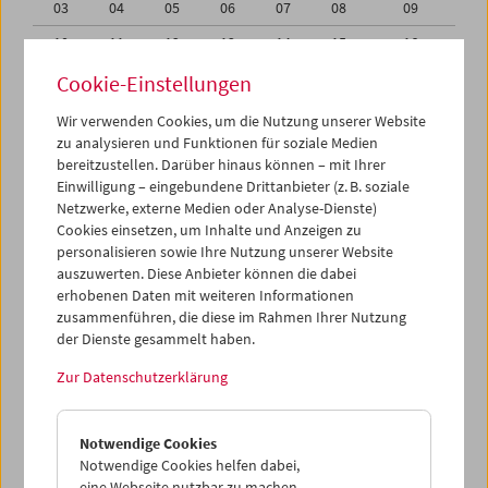
03
04
05
06
07
08
09
10
11
12
13
14
15
16
17
18
19
20
21
22
23
Cookie-Einstellungen
24
25
26
27
28
29
30
Wir verwenden Cookies, um die Nutzung unserer Website
zu analysieren und Funktionen für soziale Medien
31
01
02
03
04
05
06
bereitzustellen. Darüber hinaus können – mit Ihrer
Einwilligung – eingebundene Drittanbieter (z. B. soziale
iCalender
Netzwerke, externe Medien oder Analyse-Dienste)
Cookies einsetzen, um Inhalte und Anzeigen zu
Programmheft-PDF
personalisieren sowie Ihre Nutzung unserer Website
auszuwerten. Diese Anbieter können die dabei
English language or subtitles
erhobenen Daten mit weiteren Informationen
zusammenführen, die diese im Rahmen Ihrer Nutzung
der Dienste gesammelt haben.
< Vorherige Woche
Nächste Woche >
Zur Datenschutzerklärung
Mo 17.8.
Notwendige Cookies
Di 18.8.
Notwendige Cookies helfen dabei,
eine Webseite nutzbar zu machen,