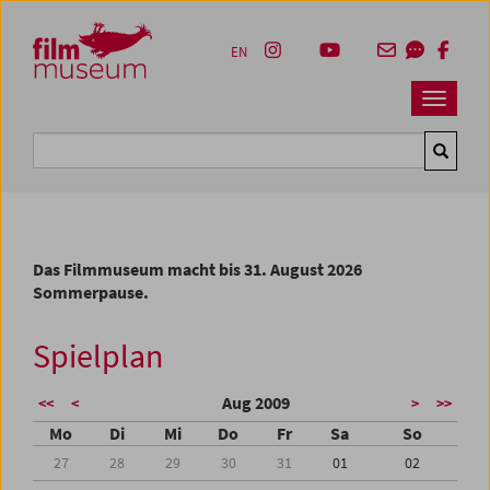
Accesskey [1]
Accesskey [4]
Accesskey [2]
Accesskey [3]
Zum Inhalt
Zum Hauptmenü
Zur Servicenavigation
Zum Suche
EN
Navbar 
Suche
Das Filmmuseum macht bis 31. August 2026
Sommerpause.
Spielplan
Aug 2009
<<
<
>
>>
Mo
Di
Mi
Do
Fr
Sa
So
27
28
29
30
31
01
02