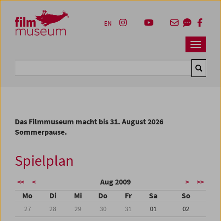
Accesskey [1]
Accesskey [4]
Accesskey [2]
Accesskey [3]
Zum Inhalt
Zum Hauptmenü
Zur Servicenavigation
Zum Suche
EN
Navbar 
Suche
Das Filmmuseum macht bis 31. August 2026
Sommerpause.
Spielplan
Aug 2009
<<
<
>
>>
Mo
Di
Mi
Do
Fr
Sa
So
27
28
29
30
31
01
02