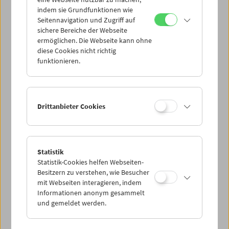
Mi 19.8.
indem sie Grundfunktionen wie
Seitennavigation und Zugriff auf
sichere Bereiche der Webseite
Do 20.8.
ermöglichen. Die Webseite kann ohne
diese Cookies nicht richtig
funktionieren.
Fr 21.8.
Sa 22.8.
Drittanbieter Cookies
So 23.8.
Statistik
Statistik-Cookies helfen Webseiten-
PROGRAMM ÜBERBLICK
Besitzern zu verstehen, wie Besucher
mit Webseiten interagieren, indem
Informationen anonym gesammelt
und gemeldet werden.