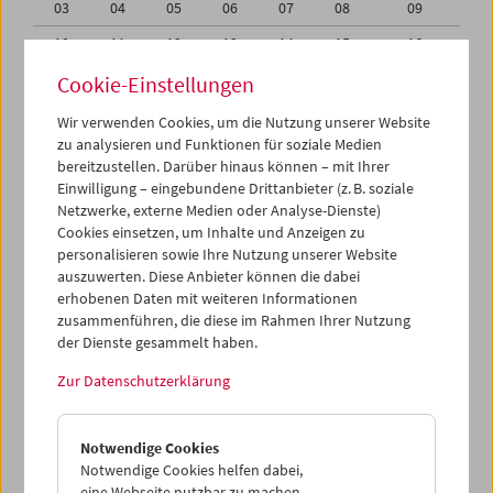
03
04
05
06
07
08
09
10
11
12
13
14
15
16
17
18
19
20
21
22
23
Cookie-Einstellungen
24
25
26
27
28
29
30
Wir verwenden Cookies, um die Nutzung unserer Website
zu analysieren und Funktionen für soziale Medien
31
01
02
03
04
05
06
bereitzustellen. Darüber hinaus können – mit Ihrer
Einwilligung – eingebundene Drittanbieter (z. B. soziale
iCalender
Netzwerke, externe Medien oder Analyse-Dienste)
Cookies einsetzen, um Inhalte und Anzeigen zu
Programmheft-PDF
personalisieren sowie Ihre Nutzung unserer Website
auszuwerten. Diese Anbieter können die dabei
English language or subtitles
erhobenen Daten mit weiteren Informationen
zusammenführen, die diese im Rahmen Ihrer Nutzung
der Dienste gesammelt haben.
< Vorherige Woche
Nächste Woche >
Zur Datenschutzerklärung
Mo 17.8.
Notwendige Cookies
Di 18.8.
Notwendige Cookies helfen dabei,
eine Webseite nutzbar zu machen,