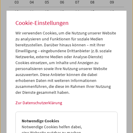
03
04
05
06
07
08
09
10
11
12
13
14
15
16
17
18
19
20
21
22
23
Cookie-Einstellungen
24
25
26
27
28
29
30
Wir verwenden Cookies, um die Nutzung unserer Website
zu analysieren und Funktionen für soziale Medien
31
01
02
03
04
05
06
bereitzustellen. Darüber hinaus können – mit Ihrer
Einwilligung – eingebundene Drittanbieter (z. B. soziale
iCalender
Netzwerke, externe Medien oder Analyse-Dienste)
Cookies einsetzen, um Inhalte und Anzeigen zu
Programmheft-PDF
personalisieren sowie Ihre Nutzung unserer Website
auszuwerten. Diese Anbieter können die dabei
English language or subtitles
erhobenen Daten mit weiteren Informationen
zusammenführen, die diese im Rahmen Ihrer Nutzung
der Dienste gesammelt haben.
< Vorherige Woche
Nächste Woche >
Zur Datenschutzerklärung
Mo 24.8.
Notwendige Cookies
Di 25.8.
Notwendige Cookies helfen dabei,
eine Webseite nutzbar zu machen,