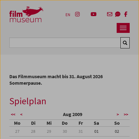
Accesskey [1]
Accesskey [4]
Accesskey [2]
Accesskey [3]
Zum Inhalt
Zum Hauptmenü
Zur Servicenavigation
Zum Suche
EN
Navbar 
Suche
Das Filmmuseum macht bis 31. August 2026
Sommerpause.
Spielplan
Aug 2009
<<
<
>
>>
Mo
Di
Mi
Do
Fr
Sa
So
27
28
29
30
31
01
02