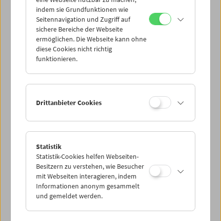
Mi 26.8.
indem sie Grundfunktionen wie
Seitennavigation und Zugriff auf
sichere Bereiche der Webseite
Do 27.8.
ermöglichen. Die Webseite kann ohne
diese Cookies nicht richtig
funktionieren.
Fr 28.8.
Sa 29.8.
Drittanbieter Cookies
So 30.8.
Statistik
Statistik-Cookies helfen Webseiten-
PROGRAMM ÜBERBLICK
Besitzern zu verstehen, wie Besucher
mit Webseiten interagieren, indem
Informationen anonym gesammelt
und gemeldet werden.