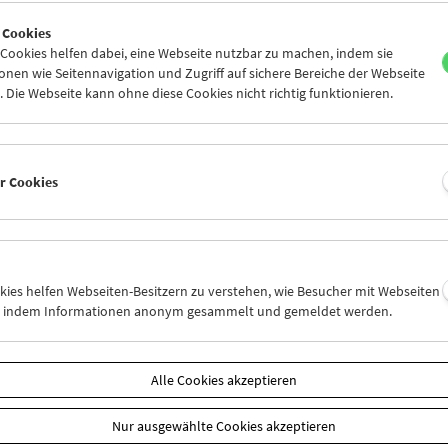
5
26
27
28
29
30
 Cookies
1
02
03
04
05
06
ookies helfen dabei, eine Webseite nutzbar zu machen, indem sie
nen wie Seitennavigation und Zugriff auf sichere Bereiche der Webseite
 Die Webseite kann ohne diese Cookies nicht richtig funktionieren.
Mi 26.8.
Do 27.8.
Fr 28.8.
er Cookies
okies helfen Webseiten-Besitzern zu verstehen, wie Besucher mit Webseiten
n, indem Informationen anonym gesammelt und gemeldet werden.
Alle Cookies akzeptieren
Nur ausgewählte Cookies akzeptieren