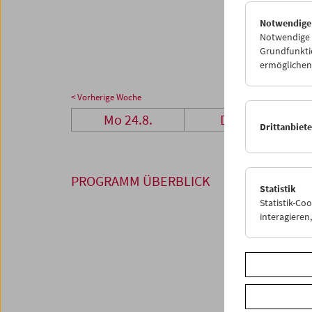
24
2
Notwendige
31
0
Notwendige C
Grundfunktio
ermöglichen.
< Vorherige Woche
Mo 24.8.
Di 25.8.
Drittanbiet
PROGRAMM ÜBERBLICK
Statistik
Statistik-Co
interagiere