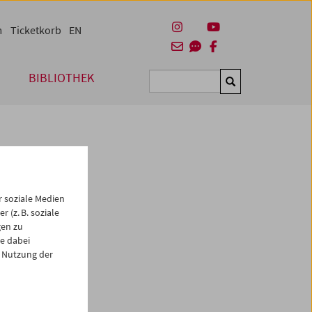
m
Ticketkorb
EN
BIBLIOTHEK
Suchen
 soziale Medien
 (z. B. soziale
gen zu
e dabei
es
 Nutzung der