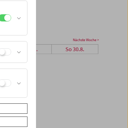
Nächste Woche >
Sa 29.8.
So 30.8.