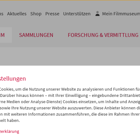
ns
Aktuelles
Shop
Presse
Unterstützen
Mein Filmmuseu
MM
SAMMLUNGEN
FORSCHUNG & VERMITTLUNG
lplan
stellungen
Aug 2009
iCalender
>
>>
ookies, um die Nutzung unserer Website zu analysieren und Funktionen für
Programmheft-PDF
i
Mi
Do
Fr
Sa
So
 Darüber hinaus können – mit Ihrer Einwilligung – eingebundene Drittanbieter
rne Medien oder Analyse-Dienste) Cookies einsetzen, um Inhalte und Anzei
8
29
30
31
01
02
 sowie Ihre Nutzung unserer Website auszuwerten. Diese Anbieter können di
English language or subtitl
4
05
06
07
08
09
n mit weiteren Informationen zusammenführen, die diese im Rahmen Ihrer
elt haben.
1
12
13
14
15
16
zerklärung
8
19
20
21
22
23