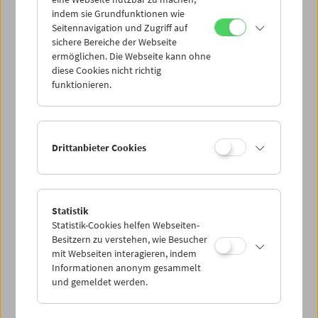
Mi 26.8.
indem sie Grundfunktionen wie
Seitennavigation und Zugriff auf
sichere Bereiche der Webseite
Do 27.8.
ermöglichen. Die Webseite kann ohne
diese Cookies nicht richtig
funktionieren.
Fr 28.8.
Sa 29.8.
Drittanbieter Cookies
So 30.8.
Statistik
Statistik-Cookies helfen Webseiten-
PROGRAMM ÜBERBLICK
Besitzern zu verstehen, wie Besucher
mit Webseiten interagieren, indem
Informationen anonym gesammelt
und gemeldet werden.