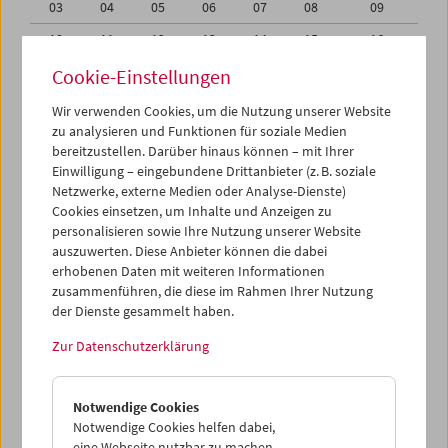
03
04
05
06
07
08
09
10
11
12
13
14
15
16
17
18
19
20
21
22
23
Cookie-Einstellungen
24
25
26
27
28
29
30
Wir verwenden Cookies, um die Nutzung unserer Website
zu analysieren und Funktionen für soziale Medien
31
01
02
03
04
05
06
bereitzustellen. Darüber hinaus können – mit Ihrer
Einwilligung – eingebundene Drittanbieter (z. B. soziale
iCalender
Netzwerke, externe Medien oder Analyse-Dienste)
Cookies einsetzen, um Inhalte und Anzeigen zu
Programmheft-PDF
personalisieren sowie Ihre Nutzung unserer Website
auszuwerten. Diese Anbieter können die dabei
English language or subtitles
erhobenen Daten mit weiteren Informationen
zusammenführen, die diese im Rahmen Ihrer Nutzung
der Dienste gesammelt haben.
< Vorherige Woche
Nächste Woche >
Zur Datenschutzerklärung
Mo 24.8.
Notwendige Cookies
Di 25.8.
Notwendige Cookies helfen dabei,
eine Webseite nutzbar zu machen,