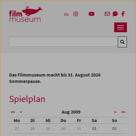
Accesskey [1]
Accesskey [4]
Accesskey [2]
Accesskey [3]
Zum Inhalt
Zum Hauptmenü
Zur Servicenavigation
Zum Suche
EN
Navbar 
Suche
Das Filmmuseum macht bis 31. August 2026
Sommerpause.
Spielplan
Aug 2009
<<
<
>
>>
Mo
Di
Mi
Do
Fr
Sa
So
27
28
29
30
31
01
02