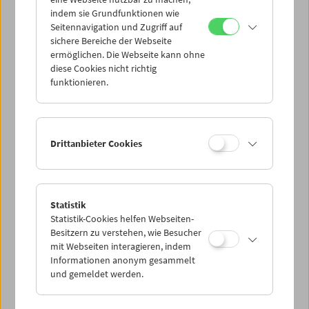
Mi 9.12.
indem sie Grundfunktionen wie
Seitennavigation und Zugriff auf
sichere Bereiche der Webseite
Do 10.12.
ermöglichen. Die Webseite kann ohne
diese Cookies nicht richtig
funktionieren.
Fr 11.12.
Sa 12.12.
Drittanbieter Cookies
So 13.12.
Statistik
Statistik-Cookies helfen Webseiten-
PROGRAMM ÜBERBLICK
Besitzern zu verstehen, wie Besucher
mit Webseiten interagieren, indem
Informationen anonym gesammelt
und gemeldet werden.