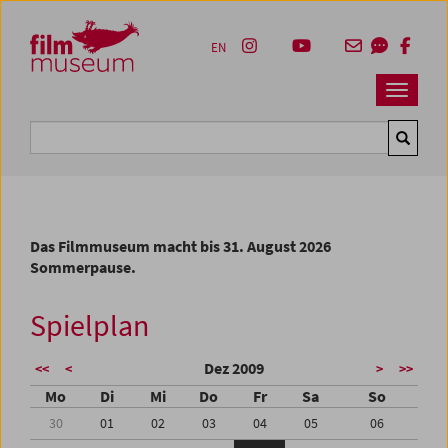
Accesskey [1]
Accesskey [4]
Accesskey [2]
Accesskey [3]
Zum Inhalt
Zum Hauptmenü
Zur Servicenavigation
Zum Suche
EN
Navbar 
Suche
Das Filmmuseum macht bis 31. August 2026
Sommerpause.
Spielplan
Dez 2009
<<
<
>
>>
Mo
Di
Mi
Do
Fr
Sa
So
30
01
02
03
04
05
06