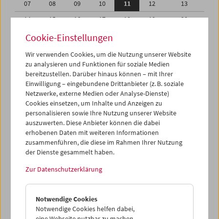
07
08
09
10
11
12
13
14
15
16
17
18
19
20
21
22
23
24
25
26
27
Cookie-Einstellungen
28
29
30
31
01
02
03
Wir verwenden Cookies, um die Nutzung unserer Website
zu analysieren und Funktionen für soziale Medien
04
05
06
07
08
09
10
bereitzustellen. Darüber hinaus können – mit Ihrer
Einwilligung – eingebundene Drittanbieter (z. B. soziale
iCalender
Netzwerke, externe Medien oder Analyse-Dienste)
Cookies einsetzen, um Inhalte und Anzeigen zu
Programmheft-PDF
personalisieren sowie Ihre Nutzung unserer Website
auszuwerten. Diese Anbieter können die dabei
English language or subtitles
erhobenen Daten mit weiteren Informationen
zusammenführen, die diese im Rahmen Ihrer Nutzung
der Dienste gesammelt haben.
< Vorherige Woche
Nächste Woche >
Zur Datenschutzerklärung
Mo 7.12.
Notwendige Cookies
Di 8.12.
Notwendige Cookies helfen dabei,
eine Webseite nutzbar zu machen,