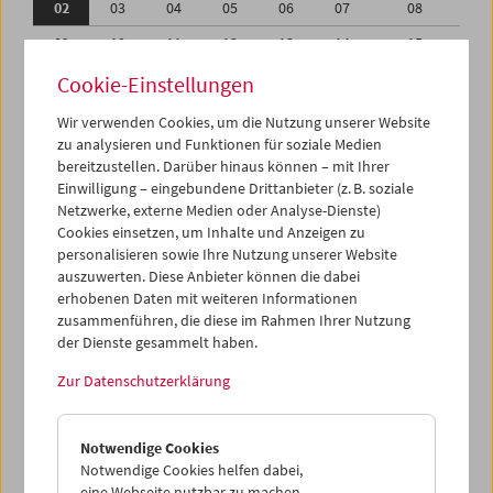
02
03
04
05
06
07
08
09
10
11
12
13
14
15
16
17
18
19
20
21
22
Cookie-Einstellungen
23
24
25
26
27
28
29
Wir verwenden Cookies, um die Nutzung unserer Website
zu analysieren und Funktionen für soziale Medien
30
31
01
02
03
04
05
bereitzustellen. Darüber hinaus können – mit Ihrer
Einwilligung – eingebundene Drittanbieter (z. B. soziale
iCalender
Netzwerke, externe Medien oder Analyse-Dienste)
Cookies einsetzen, um Inhalte und Anzeigen zu
Programmheft-PDF
personalisieren sowie Ihre Nutzung unserer Website
auszuwerten. Diese Anbieter können die dabei
English language or subtitles
erhobenen Daten mit weiteren Informationen
zusammenführen, die diese im Rahmen Ihrer Nutzung
der Dienste gesammelt haben.
< Vorherige Woche
Nächste Woche >
Zur Datenschutzerklärung
Mo 2.5.
Notwendige Cookies
Di 3.5.
Notwendige Cookies helfen dabei,
eine Webseite nutzbar zu machen,