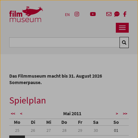
Accesskey [1]
Accesskey [4]
Accesskey [2]
Accesskey [3]
Zum Inhalt
Zum Hauptmenü
Zur Servicenavigation
Zum Suche
EN
Navbar 
Suche
Das Filmmuseum macht bis 31. August 2026
Sommerpause.
Spielplan
Mai 2011
<<
<
>
>>
Mo
Di
Mi
Do
Fr
Sa
So
25
26
27
28
29
30
01