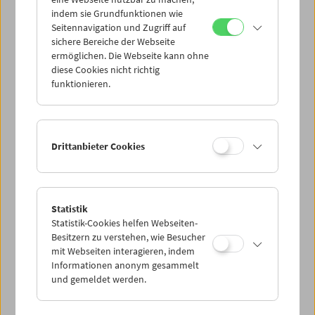
Mi 4.5.
indem sie Grundfunktionen wie
Seitennavigation und Zugriff auf
sichere Bereiche der Webseite
Do 5.5.
ermöglichen. Die Webseite kann ohne
diese Cookies nicht richtig
funktionieren.
Fr 6.5.
Sa 7.5.
Drittanbieter Cookies
So 8.5.
Statistik
Statistik-Cookies helfen Webseiten-
PROGRAMM ÜBERBLICK
Besitzern zu verstehen, wie Besucher
mit Webseiten interagieren, indem
Informationen anonym gesammelt
und gemeldet werden.