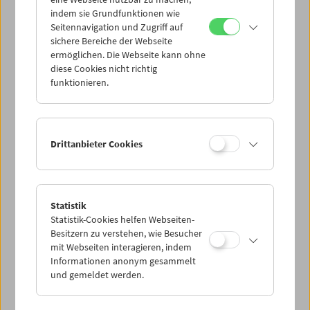
Mi 18.5.
indem sie Grundfunktionen wie
Seitennavigation und Zugriff auf
sichere Bereiche der Webseite
Do 19.5.
ermöglichen. Die Webseite kann ohne
diese Cookies nicht richtig
funktionieren.
Fr 20.5.
Sa 21.5.
Drittanbieter Cookies
So 22.5.
Statistik
Statistik-Cookies helfen Webseiten-
PROGRAMM ÜBERBLICK
Besitzern zu verstehen, wie Besucher
mit Webseiten interagieren, indem
Informationen anonym gesammelt
und gemeldet werden.