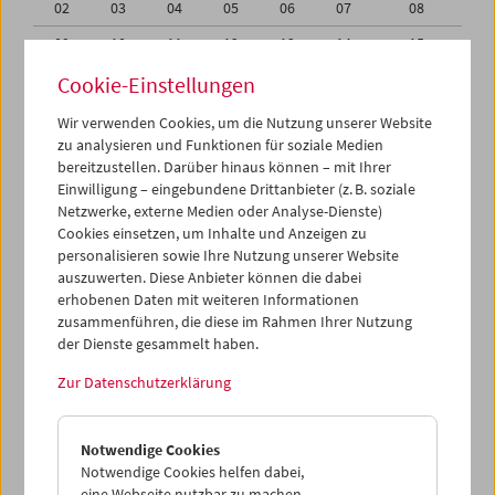
02
03
04
05
06
07
08
09
10
11
12
13
14
15
16
17
18
19
20
21
22
Cookie-Einstellungen
23
24
25
26
27
28
29
Wir verwenden Cookies, um die Nutzung unserer Website
zu analysieren und Funktionen für soziale Medien
30
31
01
02
03
04
05
bereitzustellen. Darüber hinaus können – mit Ihrer
Einwilligung – eingebundene Drittanbieter (z. B. soziale
iCalender
Netzwerke, externe Medien oder Analyse-Dienste)
Cookies einsetzen, um Inhalte und Anzeigen zu
Programmheft-PDF
personalisieren sowie Ihre Nutzung unserer Website
auszuwerten. Diese Anbieter können die dabei
English language or subtitles
erhobenen Daten mit weiteren Informationen
zusammenführen, die diese im Rahmen Ihrer Nutzung
der Dienste gesammelt haben.
< Vorherige Woche
Nächste Woche >
Zur Datenschutzerklärung
Mo 16.5.
Notwendige Cookies
Di 17.5.
Notwendige Cookies helfen dabei,
eine Webseite nutzbar zu machen,