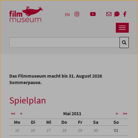
Accesskey [1]
Accesskey [4]
Accesskey [2]
Accesskey [3]
Zum Inhalt
Zum Hauptmenü
Zur Servicenavigation
Zum Suche
EN
Navbar 
Suche
Das Filmmuseum macht bis 31. August 2026
Sommerpause.
Spielplan
Mai 2011
<<
<
>
>>
Mo
Di
Mi
Do
Fr
Sa
So
25
26
27
28
29
30
01