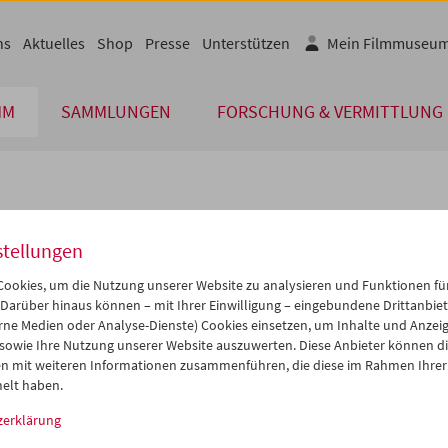
ns
Aktuelles
Shop
Presse
Unterstützen
Mein Filmmuseu
MM
SAMMLUNGEN
FORSCHUNG & VERMITTLUNG
lplan
stellungen
Mai 2011
iCalender
>
>>
ookies, um die Nutzung unserer Website zu analysieren und Funktionen für
Programmheft-PDF
i
Mi
Do
Fr
Sa
So
 Darüber hinaus können – mit Ihrer Einwilligung – eingebundene Drittanbieter
rne Medien oder Analyse-Dienste) Cookies einsetzen, um Inhalte und Anzei
6
27
28
29
30
01
 sowie Ihre Nutzung unserer Website auszuwerten. Diese Anbieter können di
English language or subtitl
3
04
05
06
07
08
n mit weiteren Informationen zusammenführen, die diese im Rahmen Ihrer
elt haben.
0
11
12
13
14
15
zerklärung
7
18
19
20
21
22