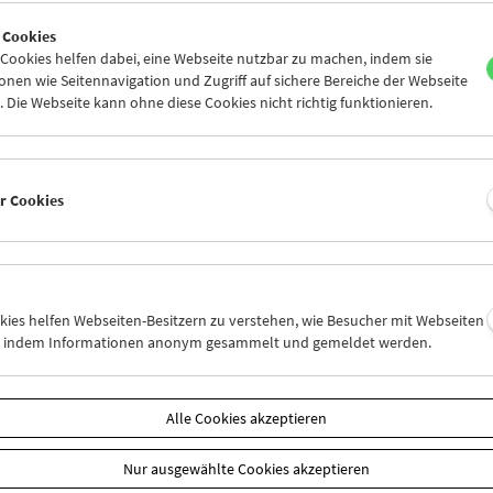
4
25
26
27
28
29
 Cookies
1
01
02
03
04
05
ookies helfen dabei, eine Webseite nutzbar zu machen, indem sie
nen wie Seitennavigation und Zugriff auf sichere Bereiche der Webseite
 Die Webseite kann ohne diese Cookies nicht richtig funktionieren.
Mi 18.5.
Do 19.5.
Fr 20.5.
er Cookies
okies helfen Webseiten-Besitzern zu verstehen, wie Besucher mit Webseiten
n, indem Informationen anonym gesammelt und gemeldet werden.
Alle Cookies akzeptieren
Nur ausgewählte Cookies akzeptieren