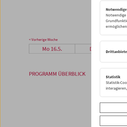
23
2
Notwendige
30
3
Notwendige C
Grundfunktio
ermöglichen.
< Vorherige Woche
Mo 16.5.
Di 17.5.
Drittanbiet
PROGRAMM ÜBERBLICK
Statistik
Statistik-Co
interagiere