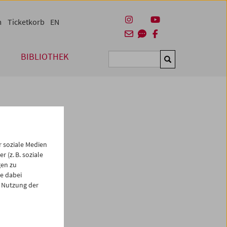
m
Ticketkorb
EN
BIBLIOTHEK
Suchen
 soziale Medien
 (z. B. soziale
gen zu
e dabei
es
 Nutzung der