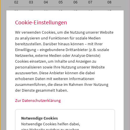
02
03
04
05
06
07
08
09
10
11
12
13
14
15
16
17
18
19
20
21
22
Cookie-Einstellungen
23
24
25
26
27
28
29
Wir verwenden Cookies, um die Nutzung unserer Website
zu analysieren und Funktionen für soziale Medien
30
31
01
02
03
04
05
bereitzustellen. Darüber hinaus können – mit Ihrer
Einwilligung – eingebundene Drittanbieter (z. B. soziale
iCalender
Netzwerke, externe Medien oder Analyse-Dienste)
Cookies einsetzen, um Inhalte und Anzeigen zu
Programmheft-PDF
personalisieren sowie Ihre Nutzung unserer Website
auszuwerten. Diese Anbieter können die dabei
English language or subtitles
erhobenen Daten mit weiteren Informationen
zusammenführen, die diese im Rahmen Ihrer Nutzung
der Dienste gesammelt haben.
< Vorherige Woche
Nächste Woche >
Zur Datenschutzerklärung
Mo 23.5.
Notwendige Cookies
Di 24.5.
Notwendige Cookies helfen dabei,
eine Webseite nutzbar zu machen,