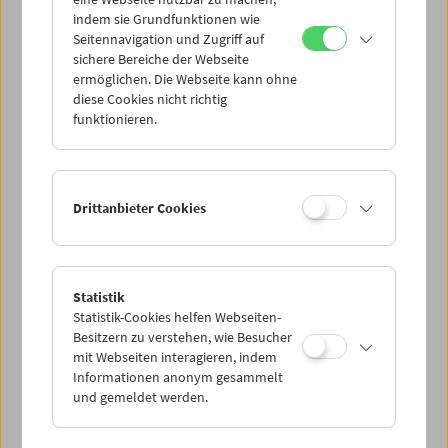
Mi 25.5.
indem sie Grundfunktionen wie
Seitennavigation und Zugriff auf
sichere Bereiche der Webseite
Do 26.5.
ermöglichen. Die Webseite kann ohne
diese Cookies nicht richtig
funktionieren.
Fr 27.5.
Sa 28.5.
Drittanbieter Cookies
So 29.5.
Statistik
Statistik-Cookies helfen Webseiten-
PROGRAMM ÜBERBLICK
Besitzern zu verstehen, wie Besucher
mit Webseiten interagieren, indem
Informationen anonym gesammelt
und gemeldet werden.