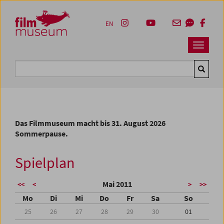
Accesskey [1]
Accesskey [4]
Accesskey [2]
Accesskey [3]
Zum Inhalt
Zum Hauptmenü
Zur Servicenavigation
Zum Suche
EN
Navbar 
Suche
Das Filmmuseum macht bis 31. August 2026
Sommerpause.
Spielplan
Mai 2011
<<
<
>
>>
Mo
Di
Mi
Do
Fr
Sa
So
25
26
27
28
29
30
01