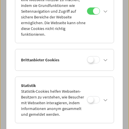
Mi 25.5.
indem sie Grundfunktionen wie
Seitennavigation und Zugriff auf
sichere Bereiche der Webseite
Do 26.5.
ermöglichen. Die Webseite kann ohne
diese Cookies nicht richtig
funktionieren.
Fr 27.5.
Sa 28.5.
Drittanbieter Cookies
So 29.5.
Statistik
Statistik-Cookies helfen Webseiten-
PROGRAMM ÜBERBLICK
Besitzern zu verstehen, wie Besucher
mit Webseiten interagieren, indem
Informationen anonym gesammelt
und gemeldet werden.