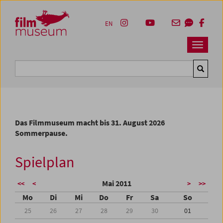
Accesskey [1]
Accesskey [4]
Accesskey [2]
Accesskey [3]
Zum Inhalt
Zum Hauptmenü
Zur Servicenavigation
Zum Suche
EN
Navbar 
Suche
Das Filmmuseum macht bis 31. August 2026
Sommerpause.
Spielplan
Mai 2011
<<
<
>
>>
Mo
Di
Mi
Do
Fr
Sa
So
25
26
27
28
29
30
01