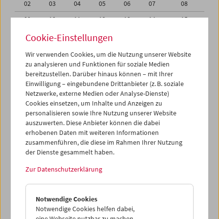
02
03
04
05
06
07
08
09
10
11
12
13
14
15
16
17
18
19
20
21
22
Cookie-Einstellungen
23
24
25
26
27
28
29
Wir verwenden Cookies, um die Nutzung unserer Website
zu analysieren und Funktionen für soziale Medien
30
31
01
02
03
04
05
bereitzustellen. Darüber hinaus können – mit Ihrer
Einwilligung – eingebundene Drittanbieter (z. B. soziale
iCalender
Netzwerke, externe Medien oder Analyse-Dienste)
Cookies einsetzen, um Inhalte und Anzeigen zu
Programmheft-PDF
personalisieren sowie Ihre Nutzung unserer Website
auszuwerten. Diese Anbieter können die dabei
English language or subtitles
erhobenen Daten mit weiteren Informationen
zusammenführen, die diese im Rahmen Ihrer Nutzung
der Dienste gesammelt haben.
< Vorherige Woche
Nächste Woche >
Zur Datenschutzerklärung
Mo 23.5.
Notwendige Cookies
Di 24.5.
Notwendige Cookies helfen dabei,
eine Webseite nutzbar zu machen,