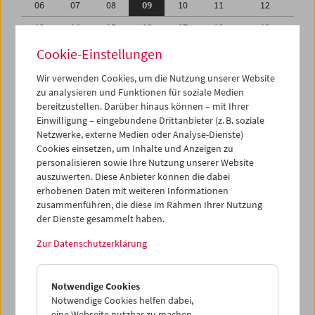
06
07
08
09
10
11
12
13
14
15
16
17
18
19
20
21
22
23
24
25
26
Cookie-Einstellungen
27
28
29
30
01
02
03
Wir verwenden Cookies, um die Nutzung unserer Website
zu analysieren und Funktionen für soziale Medien
04
05
06
07
08
09
10
bereitzustellen. Darüber hinaus können – mit Ihrer
Einwilligung – eingebundene Drittanbieter (z. B. soziale
iCalender
Netzwerke, externe Medien oder Analyse-Dienste)
Cookies einsetzen, um Inhalte und Anzeigen zu
Programmheft-PDF
personalisieren sowie Ihre Nutzung unserer Website
auszuwerten. Diese Anbieter können die dabei
English language or subtitles
erhobenen Daten mit weiteren Informationen
zusammenführen, die diese im Rahmen Ihrer Nutzung
der Dienste gesammelt haben.
< Vorherige Woche
Nächste Woche >
Zur Datenschutzerklärung
Mo 6.6.
Notwendige Cookies
Di 7.6.
Notwendige Cookies helfen dabei,
eine Webseite nutzbar zu machen,