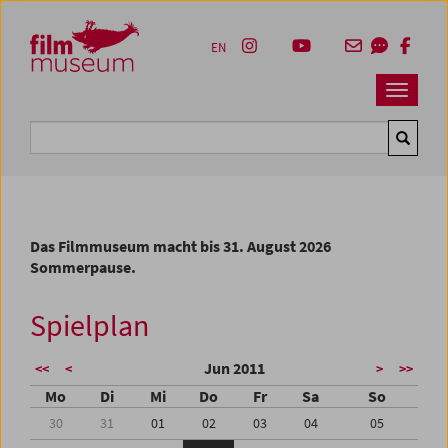
Accesskey [1]
Accesskey [4]
Accesskey [2]
Accesskey [3]
Zum Inhalt
Zum Hauptmenü
Zur Servicenavigation
Zum Suche
EN
Navbar 
Suche
Das Filmmuseum macht bis 31. August 2026
Sommerpause.
Spielplan
Jun 2011
<<
<
>
>>
Mo
Di
Mi
Do
Fr
Sa
So
30
31
01
02
03
04
05