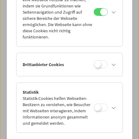
Mi 8.6.
indem sie Grundfunktionen wie
Seitennavigation und Zugriff auf
sichere Bereiche der Webseite
Do 9.6.
ermöglichen. Die Webseite kann ohne
diese Cookies nicht richtig
funktionieren.
Fr 10.6.
Sa 11.6.
Drittanbieter Cookies
So 12.6.
Statistik
Statistik-Cookies helfen Webseiten-
PROGRAMM ÜBERBLICK
Besitzern zu verstehen, wie Besucher
mit Webseiten interagieren, indem
Informationen anonym gesammelt
und gemeldet werden.