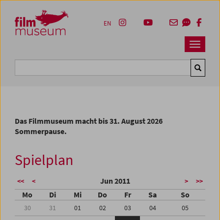
Accesskey [1]
Accesskey [4]
Accesskey [2]
Accesskey [3]
Zum Inhalt
Zum Hauptmenü
Zur Servicenavigation
Zum Suche
EN
Navbar 
Suche
Das Filmmuseum macht bis 31. August 2026
Sommerpause.
Spielplan
Jun 2011
<<
<
>
>>
Mo
Di
Mi
Do
Fr
Sa
So
30
31
01
02
03
04
05