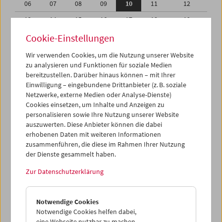
06
07
08
09
10
11
12
13
14
15
16
17
18
19
20
21
22
23
24
25
26
Cookie-Einstellungen
27
28
29
30
01
02
03
Wir verwenden Cookies, um die Nutzung unserer Website
zu analysieren und Funktionen für soziale Medien
04
05
06
07
08
09
10
bereitzustellen. Darüber hinaus können – mit Ihrer
Einwilligung – eingebundene Drittanbieter (z. B. soziale
iCalender
Netzwerke, externe Medien oder Analyse-Dienste)
Cookies einsetzen, um Inhalte und Anzeigen zu
Programmheft-PDF
personalisieren sowie Ihre Nutzung unserer Website
auszuwerten. Diese Anbieter können die dabei
English language or subtitles
erhobenen Daten mit weiteren Informationen
zusammenführen, die diese im Rahmen Ihrer Nutzung
der Dienste gesammelt haben.
< Vorherige Woche
Nächste Woche >
Zur Datenschutzerklärung
Mo 6.6.
Notwendige Cookies
Di 7.6.
Notwendige Cookies helfen dabei,
eine Webseite nutzbar zu machen,