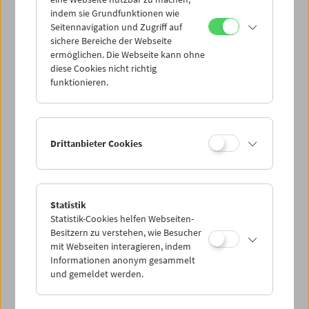
Mi 8.6.
indem sie Grundfunktionen wie
Seitennavigation und Zugriff auf
sichere Bereiche der Webseite
Do 9.6.
ermöglichen. Die Webseite kann ohne
diese Cookies nicht richtig
funktionieren.
Fr 10.6.
Sa 11.6.
Drittanbieter Cookies
So 12.6.
Statistik
Statistik-Cookies helfen Webseiten-
PROGRAMM ÜBERBLICK
Besitzern zu verstehen, wie Besucher
mit Webseiten interagieren, indem
Informationen anonym gesammelt
und gemeldet werden.