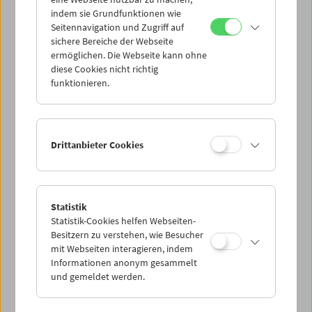
Mi 15.6.
indem sie Grundfunktionen wie
Seitennavigation und Zugriff auf
sichere Bereiche der Webseite
Do 16.6.
ermöglichen. Die Webseite kann ohne
diese Cookies nicht richtig
funktionieren.
Fr 17.6.
Sa 18.6.
Drittanbieter Cookies
So 19.6.
Statistik
Statistik-Cookies helfen Webseiten-
PROGRAMM ÜBERBLICK
Besitzern zu verstehen, wie Besucher
mit Webseiten interagieren, indem
Informationen anonym gesammelt
und gemeldet werden.