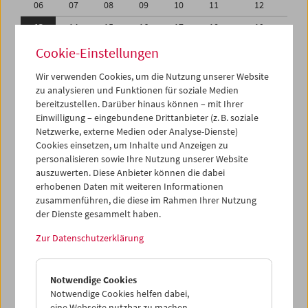
06
07
08
09
10
11
12
13
14
15
16
17
18
19
20
21
22
23
24
25
26
Cookie-Einstellungen
27
28
29
30
01
02
03
Wir verwenden Cookies, um die Nutzung unserer Website
zu analysieren und Funktionen für soziale Medien
04
05
06
07
08
09
10
bereitzustellen. Darüber hinaus können – mit Ihrer
Einwilligung – eingebundene Drittanbieter (z. B. soziale
iCalender
Netzwerke, externe Medien oder Analyse-Dienste)
Cookies einsetzen, um Inhalte und Anzeigen zu
Programmheft-PDF
personalisieren sowie Ihre Nutzung unserer Website
auszuwerten. Diese Anbieter können die dabei
English language or subtitles
erhobenen Daten mit weiteren Informationen
zusammenführen, die diese im Rahmen Ihrer Nutzung
der Dienste gesammelt haben.
< Vorherige Woche
Nächste Woche >
Zur Datenschutzerklärung
Mo 13.6.
Notwendige Cookies
Di 14.6.
Notwendige Cookies helfen dabei,
eine Webseite nutzbar zu machen,