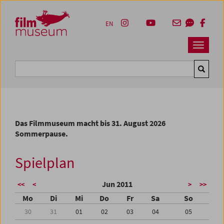
Accesskey [1]
Accesskey [4]
Accesskey [2]
Accesskey [3]
Zum Inhalt
Zum Hauptmenü
Zur Servicenavigation
Zum Suche
EN
Navbar 
Suche
Das Filmmuseum macht bis 31. August 2026
Sommerpause.
Spielplan
Jun 2011
<<
<
>
>>
Mo
Di
Mi
Do
Fr
Sa
So
30
31
01
02
03
04
05