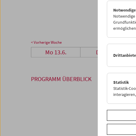
27
2
Notwendige
04
0
Notwendige C
Grundfunktio
ermöglichen.
< Vorherige Woche
Mo 13.6.
Di 14.6.
Drittanbiet
PROGRAMM ÜBERBLICK
Statistik
Statistik-Co
interagiere