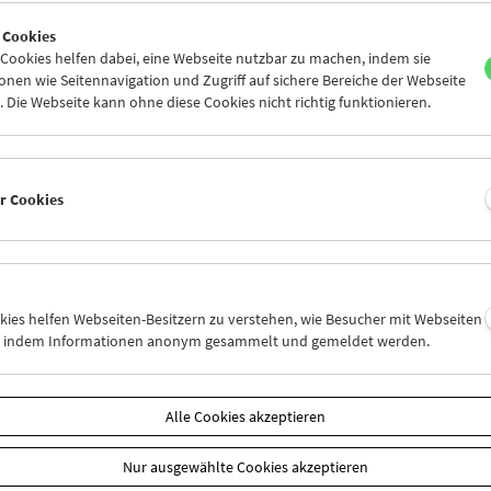
8
29
30
01
02
03
 Cookies
5
06
07
08
09
10
ookies helfen dabei, eine Webseite nutzbar zu machen, indem sie
nen wie Seitennavigation und Zugriff auf sichere Bereiche der Webseite
 Die Webseite kann ohne diese Cookies nicht richtig funktionieren.
Mi 15.6.
Do 16.6.
Fr 17.6.
er Cookies
okies helfen Webseiten-Besitzern zu verstehen, wie Besucher mit Webseiten
n, indem Informationen anonym gesammelt und gemeldet werden.
Alle Cookies akzeptieren
Nur ausgewählte Cookies akzeptieren