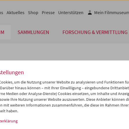
ns
Aktuelles
Shop
Presse
Unterstützen
Mein Filmmuseu
MM
SAMMLUNGEN
FORSCHUNG & VERMITTLUNG
lplan
stellungen
Jun 2011
iCalender
>
>>
ookies, um die Nutzung unserer Website zu analysieren und Funktionen für
Programmheft-PDF
i
Mi
Do
Fr
Sa
So
 Darüber hinaus können – mit Ihrer Einwilligung – eingebundene Drittanbieter
rne Medien oder Analyse-Dienste) Cookies einsetzen, um Inhalte und Anzei
1
01
02
03
04
05
 sowie Ihre Nutzung unserer Website auszuwerten. Diese Anbieter können di
English language or subtitl
7
08
09
10
11
12
n mit weiteren Informationen zusammenführen, die diese im Rahmen Ihrer
elt haben.
4
15
16
17
18
19
zerklärung
1
22
23
24
25
26