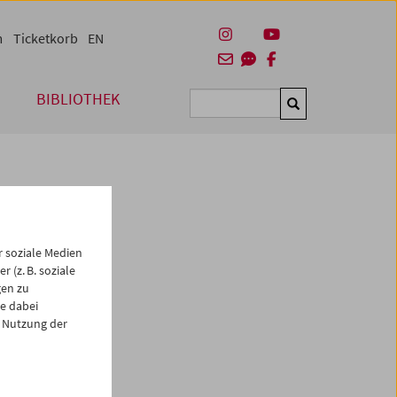
m
Ticketkorb
EN
BIBLIOTHEK
Suchen
 soziale Medien
 (z. B. soziale
gen zu
e dabei
es
 Nutzung der