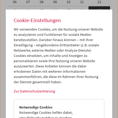
06
07
08
09
10
11
12
13
14
15
16
17
18
19
20
21
22
23
24
25
26
Cookie-Einstellungen
27
28
29
30
01
02
03
Wir verwenden Cookies, um die Nutzung unserer Website
zu analysieren und Funktionen für soziale Medien
04
05
06
07
08
09
10
bereitzustellen. Darüber hinaus können – mit Ihrer
Einwilligung – eingebundene Drittanbieter (z. B. soziale
iCalender
Netzwerke, externe Medien oder Analyse-Dienste)
Cookies einsetzen, um Inhalte und Anzeigen zu
Programmheft-PDF
personalisieren sowie Ihre Nutzung unserer Website
auszuwerten. Diese Anbieter können die dabei
English language or subtitles
erhobenen Daten mit weiteren Informationen
zusammenführen, die diese im Rahmen Ihrer Nutzung
der Dienste gesammelt haben.
< Vorherige Woche
Nächste Woche >
Zur Datenschutzerklärung
Mo 13.6.
Notwendige Cookies
Di 14.6.
Notwendige Cookies helfen dabei,
eine Webseite nutzbar zu machen,