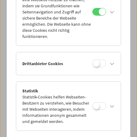
Mi 15.6.
indem sie Grundfunktionen wie
Seitennavigation und Zugriff auf
sichere Bereiche der Webseite
Do 16.6.
ermöglichen. Die Webseite kann ohne
diese Cookies nicht richtig
funktionieren.
Fr 17.6.
Sa 18.6.
Drittanbieter Cookies
So 19.6.
Statistik
Statistik-Cookies helfen Webseiten-
PROGRAMM ÜBERBLICK
Besitzern zu verstehen, wie Besucher
mit Webseiten interagieren, indem
Informationen anonym gesammelt
und gemeldet werden.