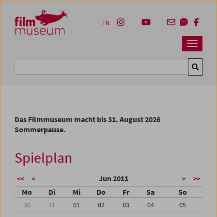
Accesskey [1]
Accesskey [4]
Accesskey [2]
Accesskey [3]
Zum Inhalt
Zum Hauptmenü
Zur Servicenavigation
Zum Suche
EN
Navbar 
Suche
Das Filmmuseum macht bis 31. August 2026
Sommerpause.
Spielplan
Jun 2011
<<
<
>
>>
Mo
Di
Mi
Do
Fr
Sa
So
30
31
01
02
03
04
05