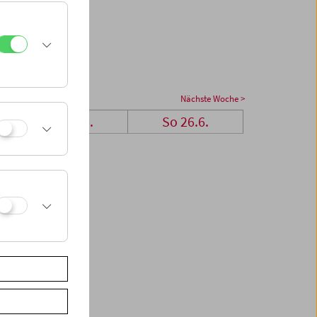
Nächste Woche >
Sa 25.6.
So 26.6.