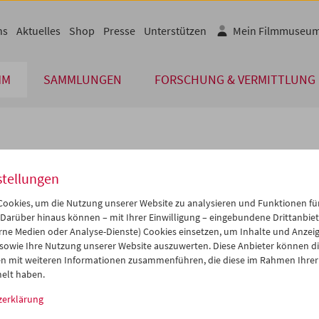
ns
Aktuelles
Shop
Presse
Unterstützen
Mein Filmmuseu
MM
SAMMLUNGEN
FORSCHUNG & VERMITTLUNG
lplan
stellungen
Jun 2011
iCalender
>
>>
ookies, um die Nutzung unserer Website zu analysieren und Funktionen für
Programmheft-PDF
i
Mi
Do
Fr
Sa
So
 Darüber hinaus können – mit Ihrer Einwilligung – eingebundene Drittanbieter
rne Medien oder Analyse-Dienste) Cookies einsetzen, um Inhalte und Anzei
1
01
02
03
04
05
 sowie Ihre Nutzung unserer Website auszuwerten. Diese Anbieter können di
English language or subtitl
7
08
09
10
11
12
n mit weiteren Informationen zusammenführen, die diese im Rahmen Ihrer
elt haben.
4
15
16
17
18
19
zerklärung
1
22
23
24
25
26