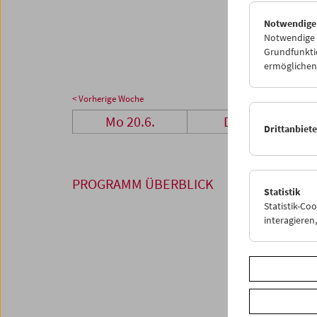
27
2
Notwendige
04
0
Notwendige C
Grundfunktio
ermöglichen.
< Vorherige Woche
Mo 20.6.
Di 21.6.
Drittanbiet
PROGRAMM ÜBERBLICK
Statistik
Statistik-Co
interagiere