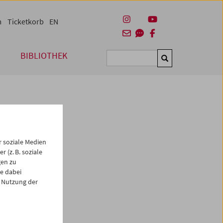
m
Ticketkorb
EN
BIBLIOTHEK
Suchen
 soziale Medien
 (z. B. soziale
gen zu
e dabei
es
 Nutzung der