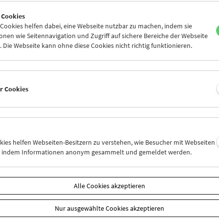
8
29
30
01
02
03
 Cookies
5
06
07
08
09
10
ookies helfen dabei, eine Webseite nutzbar zu machen, indem sie
nen wie Seitennavigation und Zugriff auf sichere Bereiche der Webseite
 Die Webseite kann ohne diese Cookies nicht richtig funktionieren.
Mi 22.6.
Do 23.6.
Fr 24.6.
er Cookies
okies helfen Webseiten-Besitzern zu verstehen, wie Besucher mit Webseiten
n, indem Informationen anonym gesammelt und gemeldet werden.
Alle Cookies akzeptieren
Nur ausgewählte Cookies akzeptieren