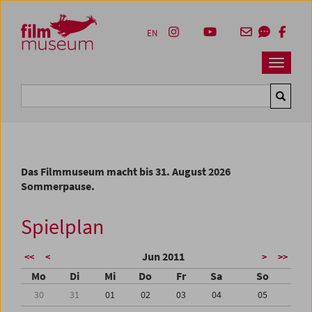
Accesskey [1]
Accesskey [4]
Accesskey [2]
Accesskey [3]
Zum Inhalt
Zum Hauptmenü
Zur Servicenavigation
Zum Suche
EN
Navbar 
Suche
Das Filmmuseum macht bis 31. August 2026
Sommerpause.
Spielplan
Jun 2011
<<
<
>
>>
Mo
Di
Mi
Do
Fr
Sa
So
30
31
01
02
03
04
05