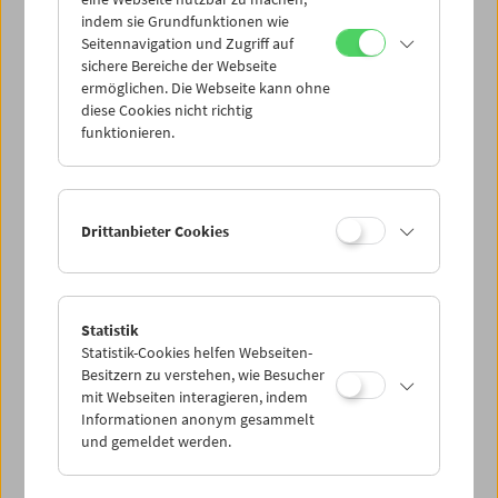
Mi 29.6.
indem sie Grundfunktionen wie
Seitennavigation und Zugriff auf
sichere Bereiche der Webseite
Do 30.6.
ermöglichen. Die Webseite kann ohne
diese Cookies nicht richtig
funktionieren.
Fr 1.7.
Sa 2.7.
Drittanbieter Cookies
So 3.7.
Statistik
Statistik-Cookies helfen Webseiten-
PROGRAMM ÜBERBLICK
Besitzern zu verstehen, wie Besucher
mit Webseiten interagieren, indem
Informationen anonym gesammelt
und gemeldet werden.