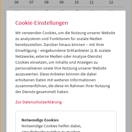
06
07
08
09
10
11
12
13
14
15
16
17
18
19
20
21
22
23
24
25
26
Cookie-Einstellungen
27
28
29
30
01
02
03
Wir verwenden Cookies, um die Nutzung unserer Website
zu analysieren und Funktionen für soziale Medien
04
05
06
07
08
09
10
bereitzustellen. Darüber hinaus können – mit Ihrer
Einwilligung – eingebundene Drittanbieter (z. B. soziale
iCalender
Netzwerke, externe Medien oder Analyse-Dienste)
Cookies einsetzen, um Inhalte und Anzeigen zu
Programmheft-PDF
personalisieren sowie Ihre Nutzung unserer Website
auszuwerten. Diese Anbieter können die dabei
English language or subtitles
erhobenen Daten mit weiteren Informationen
zusammenführen, die diese im Rahmen Ihrer Nutzung
der Dienste gesammelt haben.
< Vorherige Woche
Nächste Woche >
Zur Datenschutzerklärung
Mo 27.6.
Notwendige Cookies
Di 28.6.
Notwendige Cookies helfen dabei,
eine Webseite nutzbar zu machen,