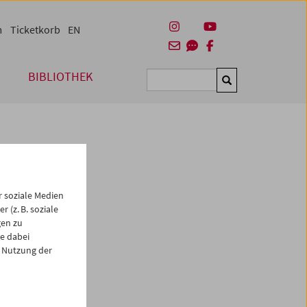
m
Ticketkorb
EN
BIBLIOTHEK
Suchen
 soziale Medien
 (z. B. soziale
gen zu
e dabei
es
 Nutzung der