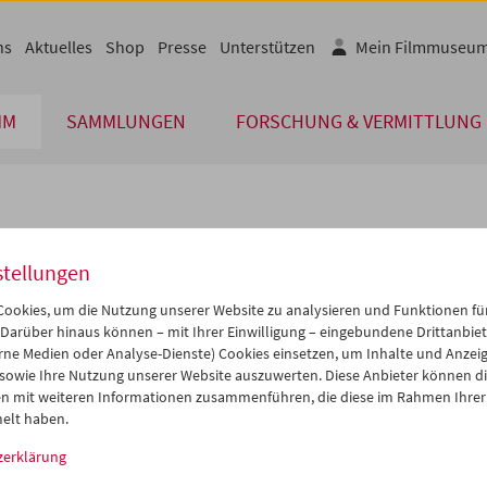
ns
Aktuelles
Shop
Presse
Unterstützen
Mein Filmmuseu
MM
SAMMLUNGEN
FORSCHUNG & VERMITTLUNG
lplan
stellungen
Jul 2011
iCalender
>
>>
ookies, um die Nutzung unserer Website zu analysieren und Funktionen für
Programmheft-PDF
i
Mi
Do
Fr
Sa
So
 Darüber hinaus können – mit Ihrer Einwilligung – eingebundene Drittanbieter
rne Medien oder Analyse-Dienste) Cookies einsetzen, um Inhalte und Anzei
8
29
30
01
02
03
 sowie Ihre Nutzung unserer Website auszuwerten. Diese Anbieter können di
English language or subtitl
5
06
07
08
09
10
n mit weiteren Informationen zusammenführen, die diese im Rahmen Ihrer
elt haben.
2
13
14
15
16
17
zerklärung
9
20
21
22
23
24