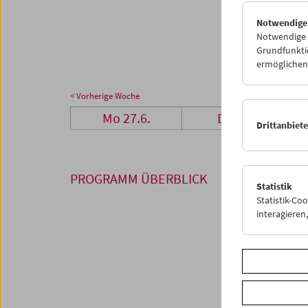
25
2
Notwendige
01
0
Notwendige C
Grundfunktio
ermöglichen.
< Vorherige Woche
Mo 27.6.
Di 28.6.
Drittanbiet
PROGRAMM ÜBERBLICK
Statistik
Statistik-Co
interagiere