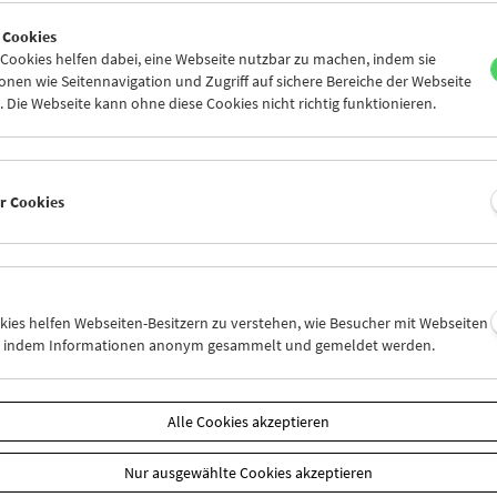
6
27
28
29
30
31
 Cookies
2
03
04
05
06
07
ookies helfen dabei, eine Webseite nutzbar zu machen, indem sie
nen wie Seitennavigation und Zugriff auf sichere Bereiche der Webseite
 Die Webseite kann ohne diese Cookies nicht richtig funktionieren.
Mi 29.6.
Do 30.6.
Fr 1.7.
er Cookies
okies helfen Webseiten-Besitzern zu verstehen, wie Besucher mit Webseiten
n, indem Informationen anonym gesammelt und gemeldet werden.
Alle Cookies akzeptieren
Nur ausgewählte Cookies akzeptieren