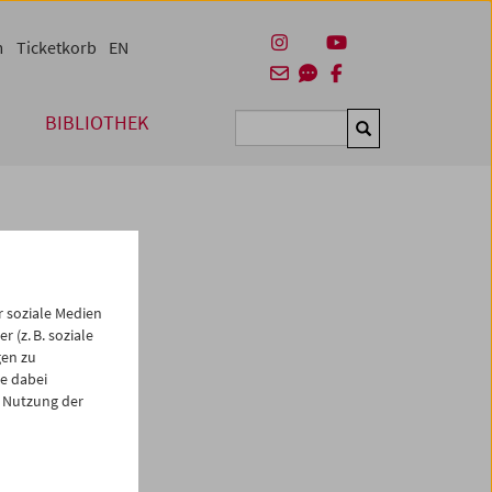
m
Ticketkorb
EN
BIBLIOTHEK
Suchen
 soziale Medien
 (z. B. soziale
gen zu
e dabei
es
 Nutzung der