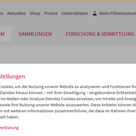
ns
Aktuelles
Shop
Presse
Unterstützen
Mein Filmmuseu
MM
SAMMLUNGEN
FORSCHUNG & VERMITTLUNG
lplan
stellungen
Jul 2011
iCalender
>
>>
ookies, um die Nutzung unserer Website zu analysieren und Funktionen für
Programmheft-PDF
i
Mi
Do
Fr
Sa
So
 Darüber hinaus können – mit Ihrer Einwilligung – eingebundene Drittanbieter
rne Medien oder Analyse-Dienste) Cookies einsetzen, um Inhalte und Anzei
8
29
30
01
02
03
 sowie Ihre Nutzung unserer Website auszuwerten. Diese Anbieter können di
English language or subtitl
5
06
07
08
09
10
n mit weiteren Informationen zusammenführen, die diese im Rahmen Ihrer
elt haben.
2
13
14
15
16
17
zerklärung
9
20
21
22
23
24