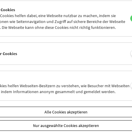
6
27
28
29
30
31
 Cookies
2
03
04
05
06
07
ookies helfen dabei, eine Webseite nutzbar zu machen, indem sie
nen wie Seitennavigation und Zugriff auf sichere Bereiche der Webseite
 Die Webseite kann ohne diese Cookies nicht richtig funktionieren.
Mi 6.7.
Do 7.7.
Fr 8.7.
er Cookies
okies helfen Webseiten-Besitzern zu verstehen, wie Besucher mit Webseiten
n, indem Informationen anonym gesammelt und gemeldet werden.
Alle Cookies akzeptieren
Nur ausgewählte Cookies akzeptieren