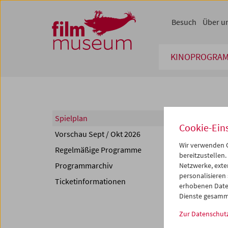
Accesskey [1]
Accesskey [4]
Accesskey [2]
Accesskey [3]
Zum Inhalt
Zum Hauptmenü
Zur Servicenavigation
Zum Suche
Besuch
Über u
KINOPROGRA
Spie
Spielplan
Cookie-Ein
Vorschau Sept / Okt 2026
<<
<
Wir verwenden C
Regelmäßige Programme
Mo
D
bereitzustellen.
Programmarchiv
Netzwerke, exte
27
2
personalisieren
Ticketinformationen
04
0
erhobenen Date
Dienste gesamm
11
1
Zur Datenschut
18
1