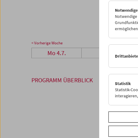
25
2
Notwendige
01
0
Notwendige C
Grundfunktio
ermöglichen.
< Vorherige Woche
Mo 4.7.
Di 5.7.
Drittanbiet
PROGRAMM ÜBERBLICK
Statistik
Statistik-Co
interagiere